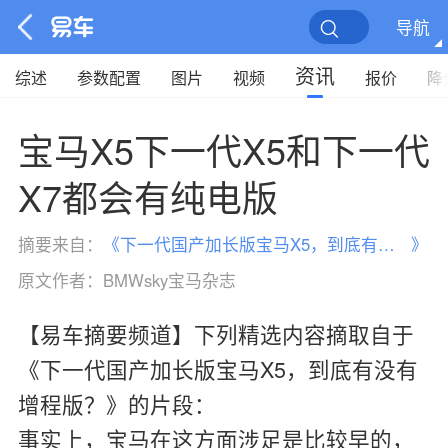
导航
资讯
综述
参数配置
图片
视频
报价
降
宝马X5下一代X5和下一代
X7都会有纯电版
摘要来自：
《
下一代国产加长版宝马X5，到底有没有增程版？
》
原文作者：
BMWsky宝马杂志
【易车摘要频道】下列精选内容摘取自于
《下一代国产加长版宝马X5，到底有没有
增程版？》的片段：
事实上，宝马在这方面涉足是比较早的，