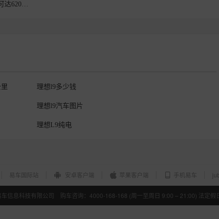
理想L9CLTC续航最高可达620公里
公里
理想l9多少钱
理想l9汽车图片
理想L9纯电
易车国际站
安卓客户端
苹果客户端
手机易车
ju
所有 北京易车信息科技有限公司 购车咨询：4000-168-168 (周一至周日 9:00 – 21:00) 法定