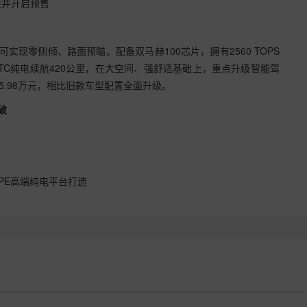
报并开启预售
可实现零侧倾、路面预瞄。配备双马赫100芯片，拥有2560 TOPS
TC纯电续航420公里，在大空间、强舒适基础上，重点升级智能驾
价55.98万元，相比旧款车型配置全面升级。
破
PE高端纯电平台打造