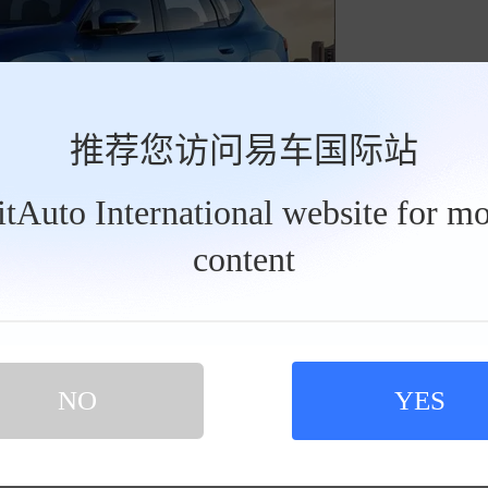
推荐您访问易车国际站
BitAuto International website for mo
content
AV，专为中国市场研发
0V架构，零百加速低至4.9秒，CLTC纯电续航据悉最多能超过900公
NO
YES
AI大模型，配合Momenta全场景高阶智能驾驶。作为宝马电动化
时针对中国消费者需求进行了深度优化。