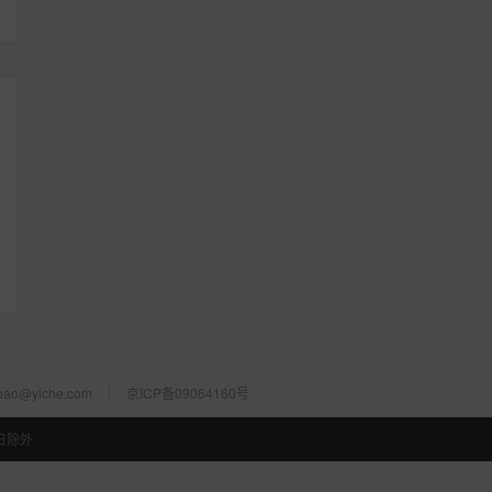
bao@yiche.com
京ICP备09064160号
假日除外