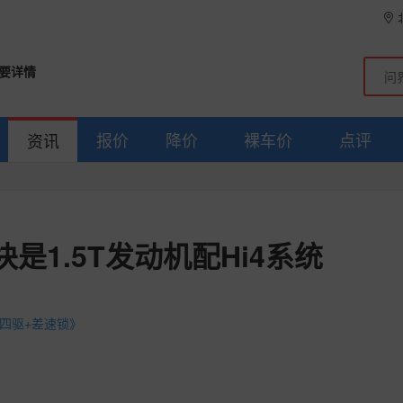
要详情
报价
降价
裸车价
点评
资讯
是1.5T发动机配Hi4系统
电四驱+差速锁》