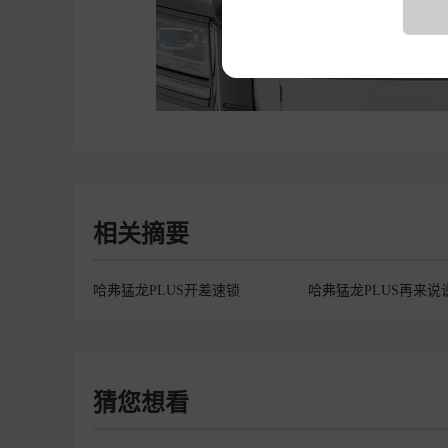
相关摘要
哈弗猛龙PLUS开差速锁
猜您想看