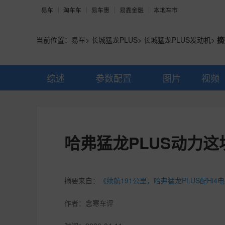
易车
淘车车
易车惠
易鑫金融
本地车市
当前位置：
易车
>
长城猛龙PLUS
>
长城猛龙PLUS发动机
>
摘
综述
参数配置
图片
视频
哈弗猛龙PLUS动力这块
摘要来自：
《续航191公里，哈弗猛龙PLUS配Hi4
作者：
念寒车评