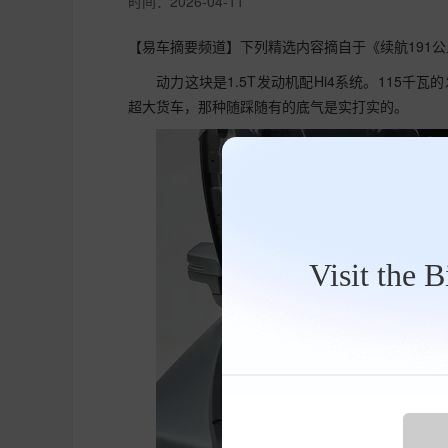
时间：
2026-04-11
【易车摘要频道】下列精选内容摘自于《续航191公里
动力这块是1.5T发动机配Hi4系统。115千
超大货车，那种随踩随有的底气是实打实的。
Visit the 