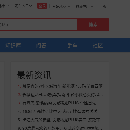
北京
发布入口
登录
网站地图
移动应用
出版
知识库
问答
二手车
社区
最新资讯
最便宜的7座长城汽车·新能源 1.5T+前置四驱
长城猛龙PLUS购车指南 年轻小伙也买得起的平民车来了
有意思,没毛病的长城猛龙PLUS 个性当先
16.98万高性价比中大型suv 推荐你去试试
简洁大气的造型 长城猛龙PLUS实车 这款车圈粉无数
90后最喜欢的几款车，从此改变对中大型suv的看法