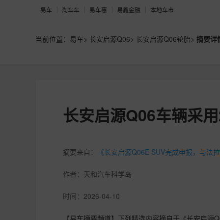
易车
淘车车
易车惠
易鑫金融
本地车市
当前位置：
易车
>
长安启源Q06
>
长安启源Q06轮胎
>
摘要详
长安启源Q06车辆采用245
摘要来自：
《长安启源Q06E SUV完成申报，与法
作者：
天和汽车科学岛
时间：
2026-04-10
【易车摘要频道】下列精选内容摘自于《长安启源Q0