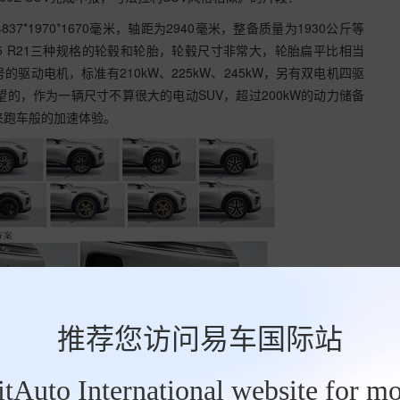
*1970*1670毫米，轴距为2940毫米，整备质量为1930公斤等
、245/45 R21三种规格的轮毂和轮胎，轮毂尺寸非常大，轮胎扁平比相当
动电机，标准有210kW、225kW、245kW，另有双电机四驱
望的，作为一辆尺寸不算很大的电动SUV，超过200kW的动力储备
来跑车般的加速体验。
推荐您访问易车国际站
BitAuto International website for mo