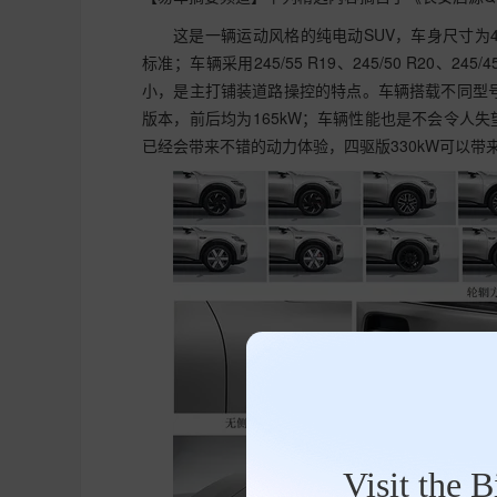
这是一辆运动风格的纯电动SUV，车身尺寸为4837
标准；车辆采用245/55 R19、245/50 R20
小，是主打铺装道路操控的特点。车辆搭载不同型号的驱
版本，前后均为165kW；车辆性能也是不会令人失
已经会带来不错的动力体验，四驱版330kW可以带
Visit the 