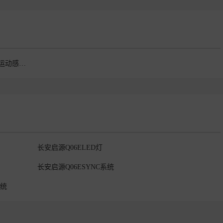
长安启源Q06整体风格运动感很强但并不浮夸
长安启源Q06ELED灯
长安启源Q06ESYNC系统
系统