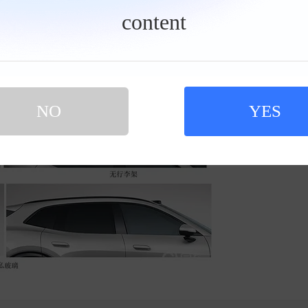
content
NO
YES