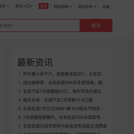
北京
发布入口
登录
网站地图
移动应用
出版
最新资讯
外形像小米YU7，座舱像深蓝S07，长安启源Q06抢先看
成功被种草，长安启源Q06实车更惊艳，期待定价有惊喜
长安汽车7月销量破20万，海外市场大增近八成
每天车闻：长城汽车7月销售10.8万辆
长安启源7月交付39841辆 818购车节同步启动
7月销量稳健攀升，长安启源Q06全球首秀点燃市场期待
长安启源以冠军矩阵与新品攻势站稳主流牌桌