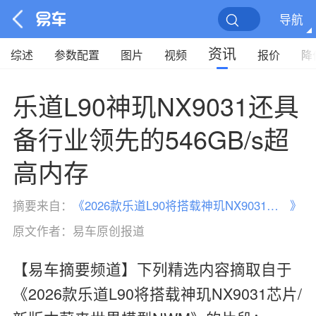
导航
资讯
综述
参数配置
图片
视频
报价
降
乐道L90神玑NX9031还具
备行业领先的546GB/s超
高内存
摘要来自：
《
2026款乐道L90将搭载神玑NX9031芯片/新版本蔚来世界模型NWM
》
原文作者：
易车原创报道
【易车摘要频道】下列精选内容摘取自于
《2026款乐道L90将搭载神玑NX9031芯片/