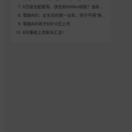
6万级也配智驾、快充和500km续航？油车真没活路了！
零跑A05：女生买的第一台车，终于不用"将就"了
零跑A05将于8月10日上市
8月重磅上市新车汇总！