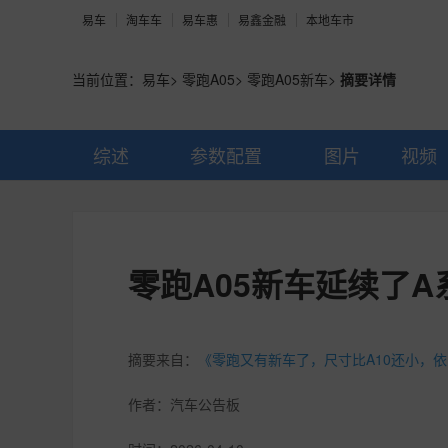
易车
淘车车
易车惠
易鑫金融
本地车市
当前位置：
易车
>
零跑A05
>
零跑A05新车
>
摘要详情
综述
参数配置
图片
视频
零跑A05新车延续了
摘要来自：
《零跑又有新车了，尺寸比A10还小，
作者：
汽车公告板