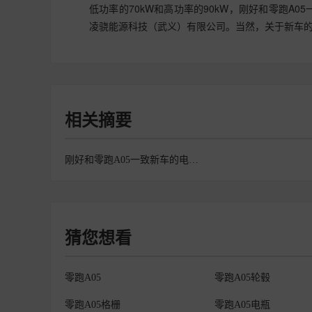
低功率的70kW和高功率的90kW，刚好和零跑A
凌骁能源科技（武义）有限公司。当然，关于新车
相关摘要
刚好和零跑A05一致新车的电机功率为90kW
猜您想看
零跑A05
零跑A05轮毂
零跑A05格栅
零跑A05电瓶