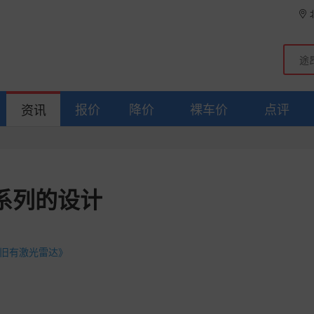
报价
降价
裸车价
点评
资讯
A系列的设计
依旧有激光雷达》