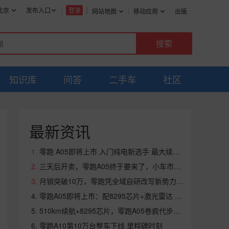
北京
发布入口
登录
网站地图
移动应用
出版
知识库
问答
二手车
社区
最新资讯
零跑 A05即将上市 入门纯电新选手 最大续航510km
三天后开卖，零跑A05终于要来了，小车市场要变天了？
月销突破10万，零跑凭全域自研改写新势力增长天花板
零跑A05即将上市：配8295芯片+激光雷达 卷出新高度
510km续航+8295芯片，零跑A05卷疯代步车市场
零跑A10第10万台整车下线 里程碑时刻