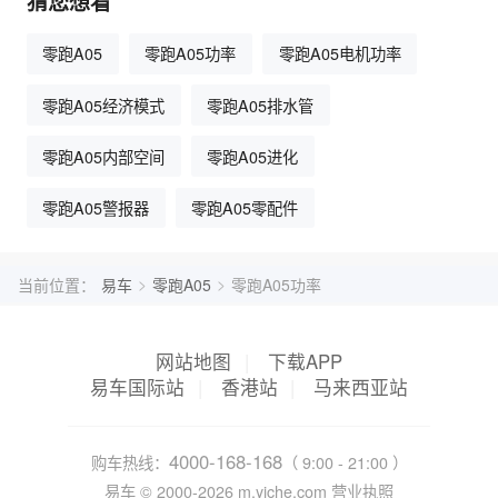
猜您想看
零跑A05
零跑A05功率
零跑A05电机功率
零跑A05经济模式
零跑A05排水管
零跑A05内部空间
零跑A05进化
零跑A05警报器
零跑A05零配件
>
>
当前位置：
易车
零跑A05
零跑A05功率
网站地图
|
下载APP
易车国际站
|
香港站
|
马来西亚站
4000-168-168
购车热线：
（ 9:00 - 21:00 ）
易车 ©
2000-2026
m.yiche.com
营业执照