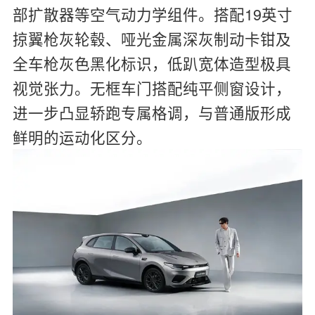
部扩散器等空气动力学组件。搭配19英寸
掠翼枪灰轮毂、哑光金属深灰制动卡钳及
全车枪灰色黑化标识，低趴宽体造型极具
视觉张力。无框车门搭配纯平侧窗设计，
进一步凸显轿跑专属格调，与普通版形成
鲜明的运动化区分。