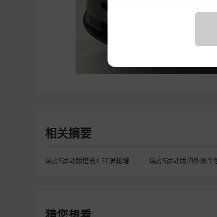
相关摘要
瑞虎5运动版搭载1.5T涡轮增压发动机
瑞虎5运动版的外观个
猜您想看