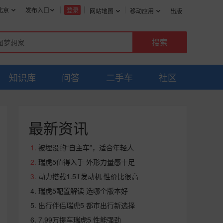
北京
发布入口
登录
网站地图
移动应用
出版
知识库
问答
二手车
社区
最新资讯
被埋没的“自主车”，适合年轻人
瑞虎5值得入手 外形力量感十足
动力搭载1.5T发动机 性价比很高
瑞虎5配置解读 选哪个版本好
出行伴侣瑞虎5 都市出行新选择
7.99万提车瑞虎5 性能强劲