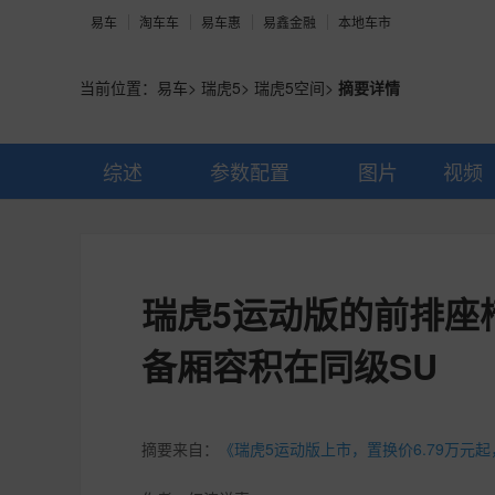
易车
淘车车
易车惠
易鑫金融
本地车市
当前位置：
易车
>
瑞虎5
>
瑞虎5空间
>
摘要详情
综述
参数配置
图片
视频
瑞虎5运动版的前排座
备厢容积在同级SU
摘要来自：
《瑞虎5运动版上市，置换价6.79万元