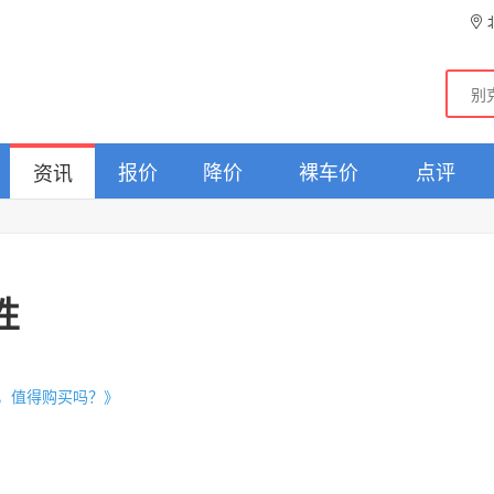
报价
降价
裸车价
点评
资讯
性
起，值得购买吗？》