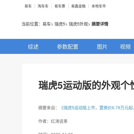
易车
淘车车
易车惠
易鑫金融
本地车市
当前位置：
易车
>
瑞虎5
>
瑞虎5外观
>
摘要详情
综述
参数配置
图片
视频
瑞虎5运动版的外观个
摘要来自：
《瑞虎5运动版上市，置换价6.79万元
作者：
红涛说車