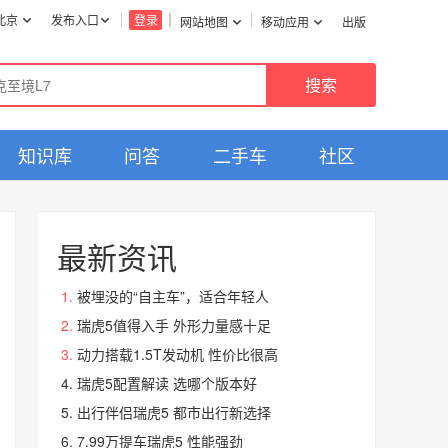
北京
发布入口
登录
网站地图
移动应用
出版
知识库
问答
二手车
社区
最新资讯
被埋没的“自主车”，适合年轻人
瑞虎5值得入手 外形力量感十足
动力搭载1.5T发动机 性价比很高
瑞虎5配置解读 选哪个版本好
出行伴侣瑞虎5 都市出行新选择
7.99万提车瑞虎5 性能强劲