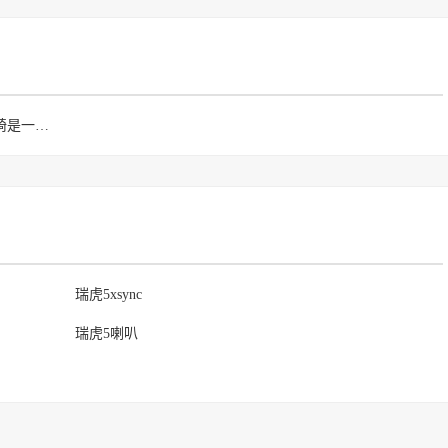
瑞虎5运动版的前排座椅是一体式风格后排空间和后备厢容积在同级SU
瑞虎5xsync
瑞虎5喇叭