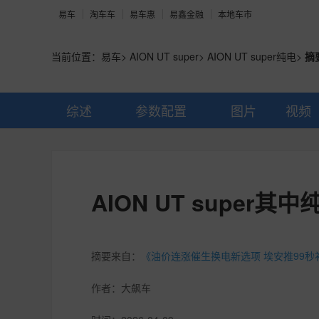
易车
淘车车
易车惠
易鑫金融
本地车市
当前位置：
易车
>
AION UT super
>
AION UT super纯电
>
摘
综述
参数配置
图片
视频
AION UT super其中
摘要来自：
《油价连涨催生换电新选项 埃安推99秒
作者：
大飙车