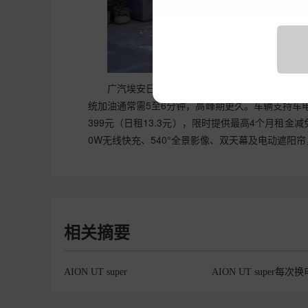
广汽埃安日前推出RT super纯电轿车，主打
统加油通常需5至6分钟，高峰期更久。车辆支持车电
399元（日租13.3元），限时提供最高4个月租金
0W无线快充、540°全景影像、双天幕及电动遮阳
相关摘要
AION UT super