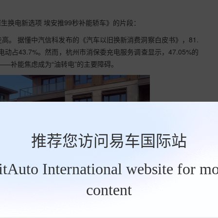
生换电新选项 埃安推99秒补能轿车》的片段：
高。 据懂中汽信科发布的《汽车以旧换新消费洞察白皮书》，81.
占43.7%。然而，杭州市消保委充电服务调查显示，47.05%的
——补能焦虑成为“油转电”的主要障碍。
推荐您访问易车国际站
BitAuto International website for mo
content