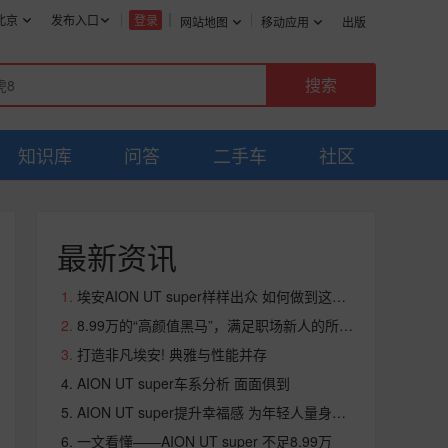
北京
发布入口
登录
网站地图
移动应用
出版
知识库
问答
二手车
社区
最新资讯
埃安AION UT super样样出众 如何做到这么均衡
8.99万的“高颜值黑马”，满足职场新人的所有期待
打造非凡埃安! 典雅与性能并存
AION UT super车系分析 面面俱到
AION UT super提升幸福感 为年轻人量身定制
一文看懂——AION UT super 不足8.99万