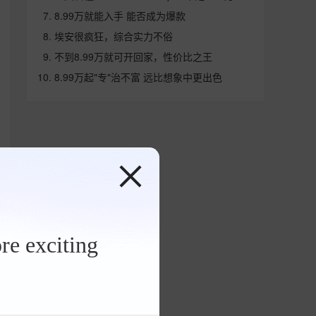
8.99万就能入手 能否成为爆款
埃安很疯狂，综合实力不俗
不到8.99万就可开回家，性价比之王
8.99万起"专"治不富 远比想象中更出色
re exciting