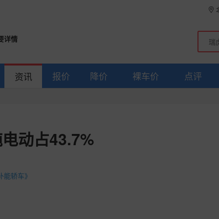
要详情
报价
降价
裸车价
点评
资讯
纯电动占43.7%
补能轿车》