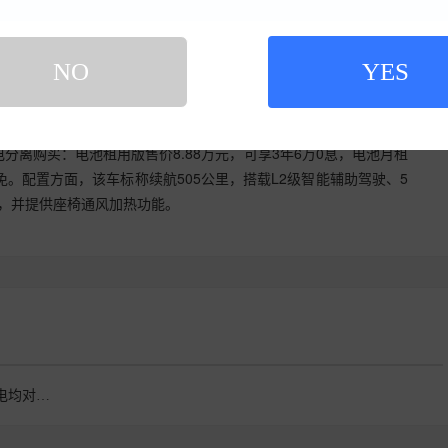
NO
YES
99秒换电补能。 据企业介绍，从驶入换电站到满电出站全程99秒，传
分离购买：电池租用版售价8.88万元，可享3年6万0息，电池月租
减免。配置方面，该车标称续航505公里，搭载L2级智能辅助驾驶、5
帘，并提供座椅通风加热功能。
AION UT super每次换电均对电池进行360°检测与养护