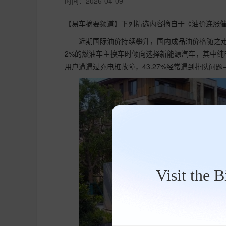
时间：
2026-04-09
【易车摘要频道】下列精选内容摘自于《油价连涨催
近期国际油价持续攀升，国内成品油价格随之走
2%的燃油车主换车时倾向选择新能源汽车，其中纯电动
用户遭遇过充电桩故障，43.27%经常遇到排队问题
Visit the 