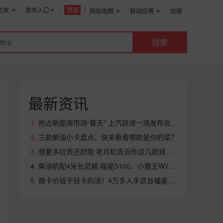
北京
发布入口
登录
网站地图
移动应用
出版
最新资讯
抢占新能源市场“春天” 上汽跃进一场发布会释放野心与信心
三款柴油小卡盘点，快来看看哪款是你的菜？
想要多拉货还舒服 老司机告诉你这几款排半微卡跑城配很合适
柴油机配4米长货厢 福星S100、小霸王W15你怎么选？
微卡价钱干轻卡的活！4万多入手这台福星S70让你年底回本