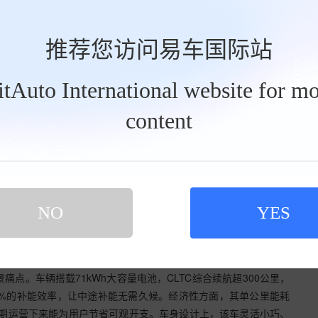
推荐您访问易车国际站
BitAuto International website for mo
content
本杀手”。车辆搭载高能量密度CTC（电池车身一体化）电池系统，能量
，配合专属快拆换电结构，实现3分钟极速换电，彻底告别长时间充电
率电驱动系统，综合效率达95% 以上，动力输出平顺强劲，无论
NO
YES
具吸引力的是其成本优势：不仅免去用户高昂的电池购置成本，换电
波动影响，可稳定控制运营成本。针对租赁用户，上汽跃进还量身定
降低用户初始投入与运营支出，让创富之路更轻松。
景痛点。车辆搭载71kWh大容量电池，CLTC综合续航超300公里，
0%的补能效率，让中途补能无需久候。经济性方面，其单公里能耗
，长期运营下来能为用户节省可观开支。车身设计上，该车灵活小巧、