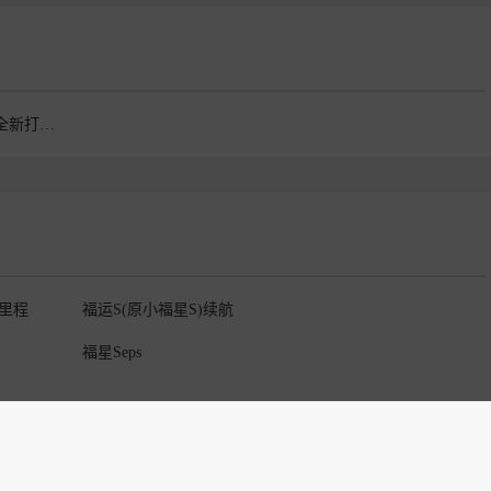
福星S作为上汽商用车全新打造的全球新能源智慧轻卡架构
航里程
福运S(原小福星S)续航
福星Seps