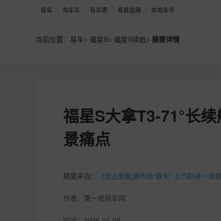
易车
淘车车
易车惠
易鑫金融
本地车市
当前位置：
易车
>
福星S
>
福星S续航
>
摘要详情
福星S大拿T3-71°
景痛点
摘要来自：
《抢占新能源市场“春天” 上汽跃进一场
作者：
第一商用车网
时间：
2026-04-08