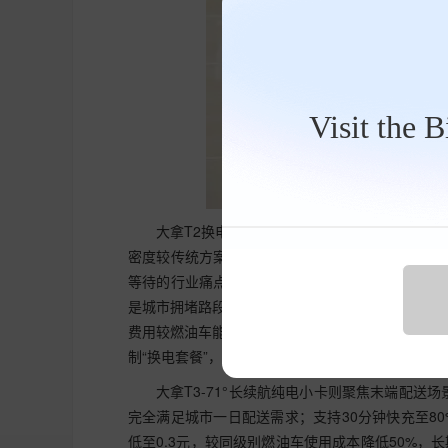
Visit the 
大拿T2换电版-81°堪称城配租赁市场的“成
密度较传统方案提升15%，循环寿命超10000次
等待的行业痛点。动力层面，该车采用上汽自研高效
是城市拥堵路段还是复杂路况，都能轻松应对。更
费用较燃油车能耗成本降低40%以上，且不受油价
制“换电套餐”，包月换电最低至1200元，进一步
大拿T3-71°长续航纯电小卡则聚焦末端配送场
完全满足城市一日配送需求；支持30分钟快充至8
低至0.3元，较同级别燃油车使用成本降低50%