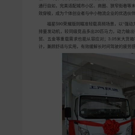
通行自如，完美适配城市小区、商圈、狭窄街巷等
效穿梭，成为个体创业者与中小物流企业的优选伙
福星S90荣耀版则瞄准轻载高频场景，以“强
排量发动机，较同级竞品多出20匹马力，动力输
贸、五金等重载需求也能从容应对；3.05米大货
计，兼顾舒适与实用，有效缓解长时间驾驶的疲劳