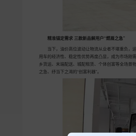
精准锚定需求 三款新品解用户“燃眉之急”
当下，油价高位波动让物流从业者不堪重负，
用车的经济性、稳定性优势再度凸显，成为市场刚
乡货运、末端配送、城配租赁、个体创富等全场景
之急、纾当下之渴的“创富利器”。