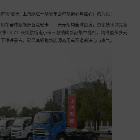
市场“春天” 上汽跃进一场发布会释放野心与信心》的片段：
商用车全球新能源智慧轻卡——天元架构全球首发，奠定技术领先新
、大拿T3-71°长续航纯电小卡三款战略新品集中亮相，精准覆盖多元
立下铮铮誓言，彰显其领跑新能源商用车赛道的决心与底气。