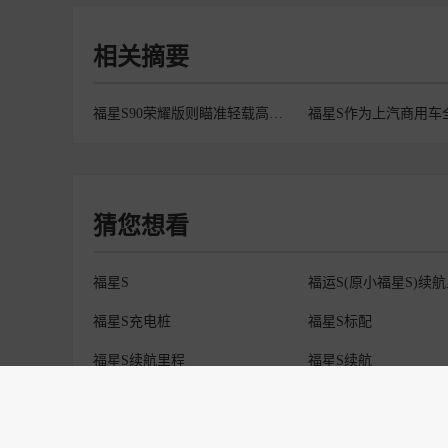
相关摘要
福星S90荣耀版则瞄准轻载高频场景以“强动力、高承载、大空间”三
猜您想看
福星S
福运S(原小福星S)续
福星S充电桩
福星S标配
福星S续航里程
福星S续航