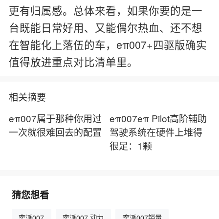
更有归属感。总体来看，如果你要的是一
台既能日常好用、又能偶尔热血、还不想
在智能化上落伍的车，eπ007+四驱版确实
值得放进重点对比清单里。
相关摘要
eπ007属于那种你用过
eπ007eπ Pilot高阶辅助
一次就很难回去的配置
驾驶系统在硬件上堆得
很足：1颗
猜您想看
奕派007
奕派007 动力
奕派007销量