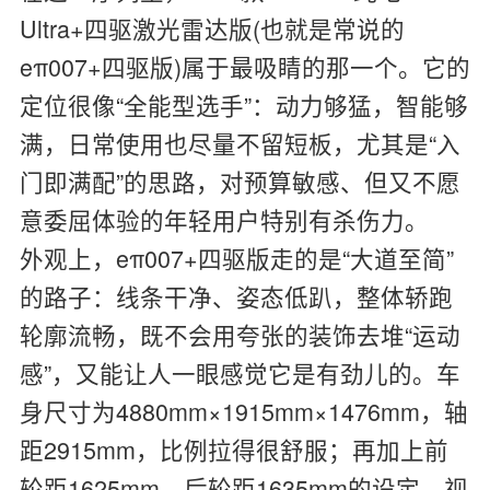
Ultra+四驱激光雷达版(也就是常说的
eπ007+四驱版)属于最吸睛的那一个。它的
定位很像“全能型选手”：动力够猛，智能够
满，日常使用也尽量不留短板，尤其是“入
门即满配”的思路，对预算敏感、但又不愿
意委屈体验的年轻用户特别有杀伤力。
外观上，eπ007+四驱版走的是“大道至简”
的路子：线条干净、姿态低趴，整体轿跑
轮廓流畅，既不会用夸张的装饰去堆“运动
感”，又能让人一眼感觉它是有劲儿的。车
身尺寸为4880mm×1915mm×1476mm，轴
距2915mm，比例拉得很舒服；再加上前
轮距1625mm、后轮距1635mm的设定，视