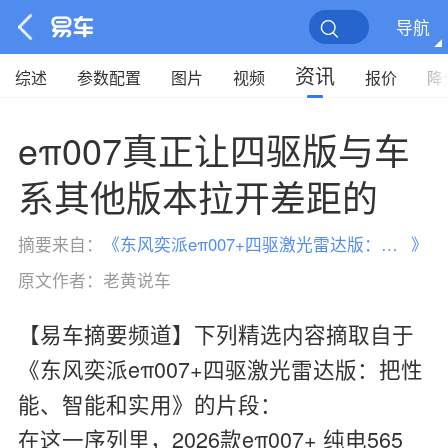
导航
资讯
综述
参数配置
图片
视频
报价
降
eπ007真正让四驱版与车
系其他版本拉开差距的
摘要来自：
《
东风奕派eπ007+四驱激光雷达版：把性能、智能和实用
》
原文作者：
老黄说车
【易车摘要频道】下列精选内容摘取自于
《东风奕派eπ007+四驱激光雷达版：把性
能、智能和实用》的片段：
在这一序列里，2026款eπ007+ 纯电565