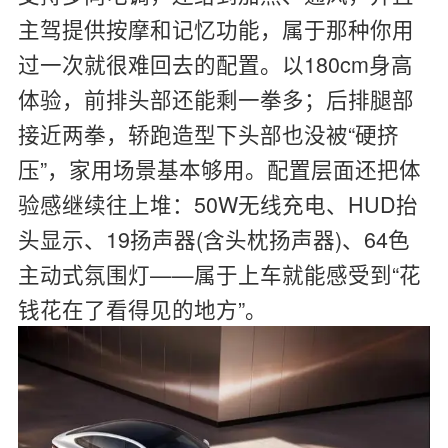
主驾提供按摩和记忆功能，属于那种你用
过一次就很难回去的配置。以180cm身高
体验，前排头部还能剩一拳多；后排腿部
接近两拳，轿跑造型下头部也没被“硬挤
压”，家用场景基本够用。配置层面还把体
验感继续往上堆：50W无线充电、HUD抬
头显示、19扬声器(含头枕扬声器)、64色
主动式氛围灯——属于上车就能感受到“花
钱花在了看得见的地方”。