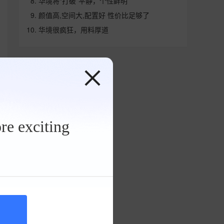
华境将“打破”平静，个性鲜明
颜值高,空间大,配置好 性价比足够了
华境很疯狂，用料厚道
re exciting