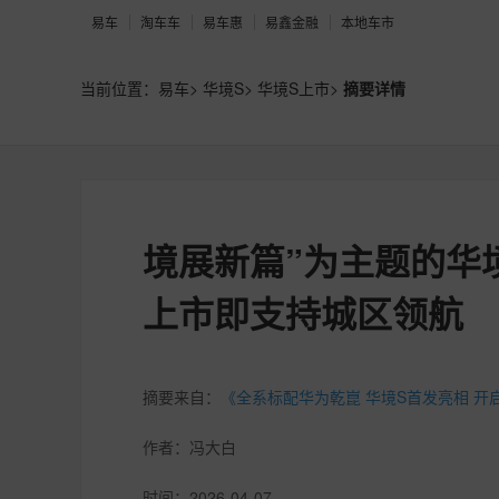
易车
淘车车
易车惠
易鑫金融
本地车市
当前位置：
易车
>
华境S
>
华境S上市
>
摘要详情
境展新篇”为主题的华
上市即支持城区领航
摘要来自：
《全系标配华为乾崑 华境S首发亮相 
作者：
冯大白
时间：
2026-04-07