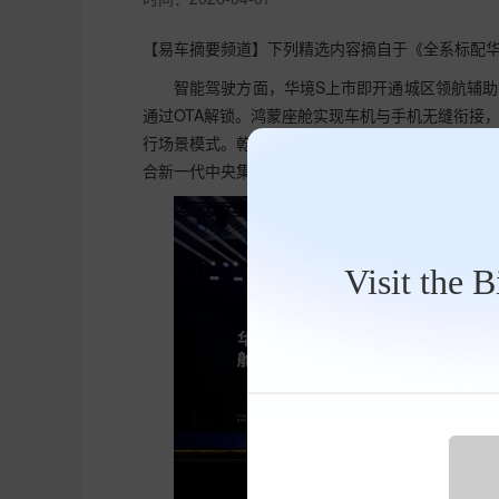
【易车摘要频道】下列精选内容摘自于《全系标配华
智能驾驶方面，华境S上市即开通城区领航辅
通过OTA解锁。鸿蒙座舱实现车机与手机无缝衔接
行场景模式。乾崑车云搭载星闪数字钥匙与哨兵模
合新一代中央集成式电子电气架构EEA4.0，车辆
Visit the 