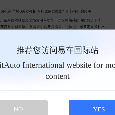
为乾崑 华境S首发亮相 开启家庭智能出行新征程》的片段：
助、高速领航辅助及全场景泊车功能，园区领航辅助功能预计下半年
，支持多设备互联、多音区识别与多指令并行执行，可自定义多种出
式，信号与定位精度显著提升，车联网安全达业界最高等级认证。配
实现毫秒级响应与无感OTA升级，常用常新。
推荐您访问易车国际站
BitAuto International website for mo
content
NO
YES