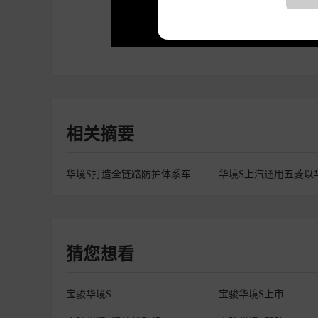
相关摘要
华境S打造全链路防护体系车身采用宝钢核潜艇级2000MPa超高强
猜您想看
宝骏华境S
宝骏华境S上市