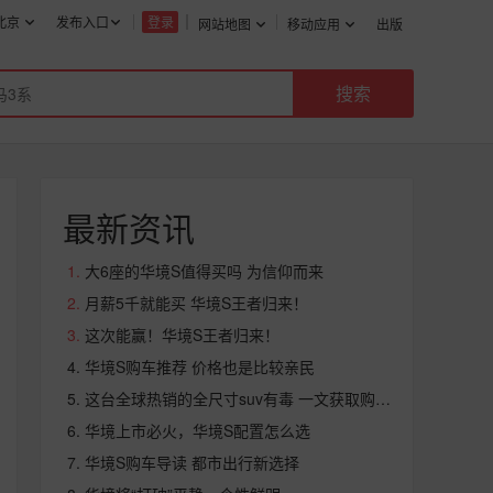
北京
发布入口
登录
网站地图
移动应用
出版
最新资讯
大6座的华境S值得买吗 为信仰而来
月薪5千就能买 华境S王者归来！
这次能赢！华境S王者归来！
华境S购车推荐 价格也是比较亲民
这台全球热销的全尺寸suv有毒 一文获取购车攻略
华境上市必火，华境S配置怎么选
华境S购车导读 都市出行新选择