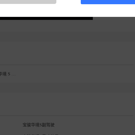
华境S上汽通用五菱以华境 S 回应家庭用户对高阶智能与高品质出行
宝骏华境S副驾驶