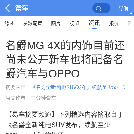
导航
资讯
综述
参数配置
图片
视频
报价
降
名爵MG 4X的内饰目前还
尚未公开新车也将配备名
爵汽车与OPPO
摘要来自：
《
名爵全新纯电SUV发布，续航至少500km以上
》
原文作者：
三分钟说车
【易车摘要频道】下列精选内容摘取自于
《名爵全新纯电SUV发布，续航至少