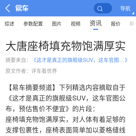
导航
资讯
综述
参数配置
图片
视频
报价
降
大唐座椅填充物饱满厚实
摘要来自：
《
这才是真正的旗舰级SUV，这车官图公布，预估售价不便宜
》
原文作者：
评车看世界
【易车摘要频道】下列精选内容摘取自于
《这才是真正的旗舰级SUV，这车官图公
布，预估售价不便宜》的片段：
座椅填充物饱满厚实，对人体有着足够的
支撑包裹性，座椅表面简单加以菱格缝线