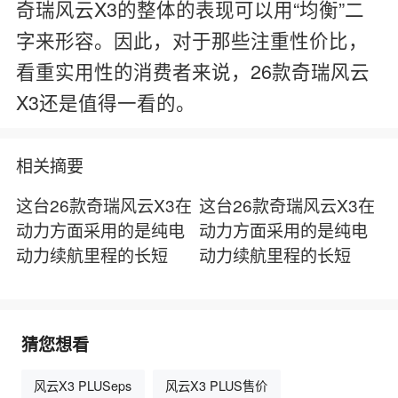
奇瑞风云X3的整体的表现可以用“均衡”二
字来形容。因此，对于那些注重性价比，
看重实用性的消费者来说，26款奇瑞风云
X3还是值得一看的。
相关摘要
这台26款奇瑞风云X3在
这台26款奇瑞风云X3在
动力方面采用的是纯电
动力方面采用的是纯电
动力续航里程的长短
动力续航里程的长短
猜您想看
风云X3 PLUSeps
风云X3 PLUS售价