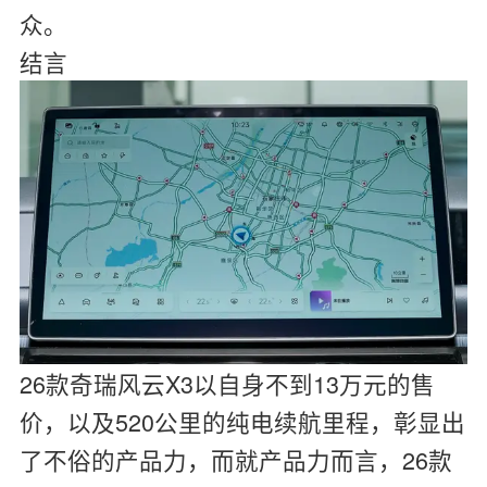
众。
结言
26款奇瑞风云X3以自身不到13万元的售
价，以及520公里的纯电续航里程，彰显出
了不俗的产品力，而就产品力而言，26款