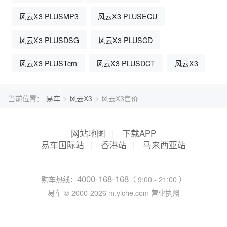
风云X3 PLUSMP3
风云X3 PLUSECU
风云X3 PLUSDSG
风云X3 PLUSCD
风云X3 PLUSTcm
风云X3 PLUSDCT
风云X3
>
>
当前位置：
易车
风云X3
风云X3售价
网站地图
|
下载APP
易车国际站
|
香港站
|
马来西亚站
4000-168-168
购车热线：
（ 9:00 - 21:00 ）
易车 ©
2000-2026
m.yiche.com
营业执照