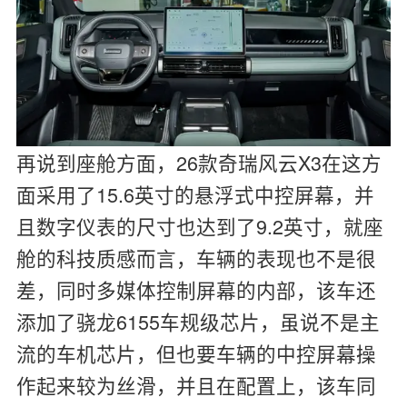
再说到座舱方面，26款奇瑞风云X3在这方
面采用了15.6英寸的悬浮式中控屏幕，并
且数字仪表的尺寸也达到了9.2英寸，就座
舱的科技质感而言，车辆的表现也不是很
差，同时多媒体控制屏幕的内部，该车还
添加了骁龙6155车规级芯片，虽说不是主
流的车机芯片，但也要车辆的中控屏幕操
作起来较为丝滑，并且在配置上，该车同