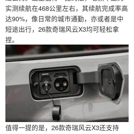
实测续航在468公里左右，其续航完成率高
达90%，像日常的城市通勤，亦或者是中
短途出行，26款奇瑞风云X3均可轻松拿
捏。
值得一提的是，26款奇瑞风云X3还支持