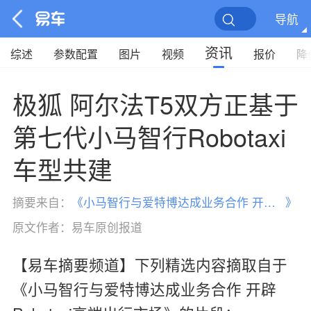
导航
资讯
综述
参数配置
图片
视频
报价
降
极狐 阿尔法T5双方正基于
第七代小马智行Robotaxi
车型共建
摘要来自：
《
小马智行与爱特博达成业务合作 开辟Robotaxi高端出行市场
》
原文作者：
易车原创报道
【易车摘要频道】下列精选内容摘取自于
《小马智行与爱特博达成业务合作 开辟