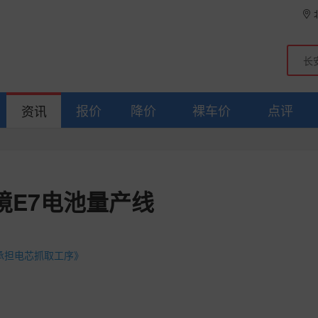
报价
降价
裸车价
点评
资讯
境E7电池量产线
承担电芯抓取工序》