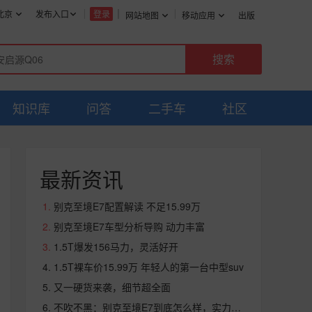
北京
发布入口
登录
网站地图
移动应用
出版
知识库
问答
二手车
社区
最新资讯
别克至境E7配置解读 不足15.99万
别克至境E7车型分析导购 动力丰富
1.5T爆发156马力，灵活好开
1.5T裸车价15.99万 年轻人的第一台中型suv
又一硬货来袭，细节超全面
不吹不黑：别克至境E7到底怎么样，实力颜值兼具