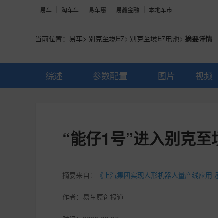
易车
淘车车
易车惠
易鑫金融
本地车市
当前位置：
易车
>
别克至境E7
>
别克至境E7电池
>
摘要详情
综述
参数配置
图片
视频
“能仔1号”进入别克至
摘要来自：
《上汽集团实现人形机器人量产线应用 
作者：
易车原创报道