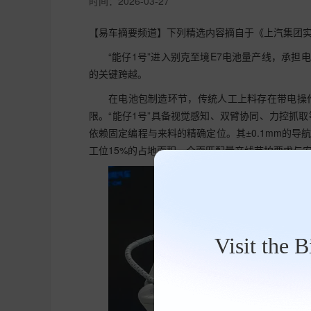
时间：
2026-03-27
【易车摘要频道】下列精选内容摘自于《上汽集团实
“能仔1号”进入别克至境E7电池量产线，承担
的关键跨越。
在电池包制造环节，传统人工上料存在带电操
限。“能仔1号”具备视觉感知、双臂协同、力控抓
依赖固定编程与来料的精确定位。其±0.1mm的导
工位15%的占地面积，全面匹配量产线节拍要求与
Visit the 