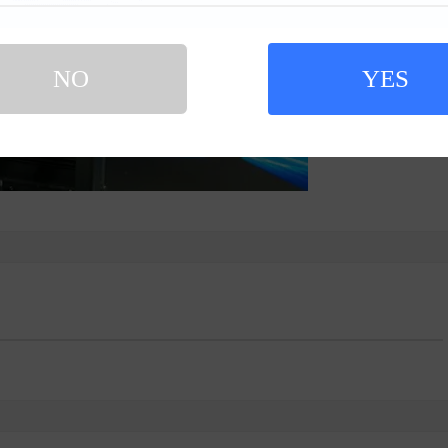
NO
YES