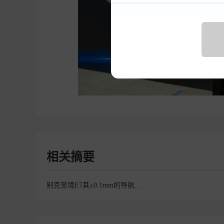
相关摘要
别克至境E7其±0.1mm的导航引导轨迹累计定位精度、约2秒/件