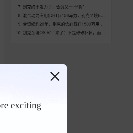
别克终于发力了，合资又一“悍将”
混合动力专用(DHT)+156马力，别克至境E7购车指南
合资续约20年，别克的信心藏在1500万用户的长期主义里
别克至境OS V2.1来了：不是修修补补，而是整车同进化
re exciting