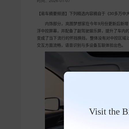
时间：
2026-01-07
【易车摘要频道】下列精选内容摘自于《30多万中大
内饰部分，岚图梦想家在今年9月份更新后新
浮中控屏幕，并配备了副驾驶娱乐屏，提升了车内
变成了当下流行的怀挡换挡，整体没有对中控区域
交互方面流畅，语音识别与多设备互联体验出色。
Visit the 