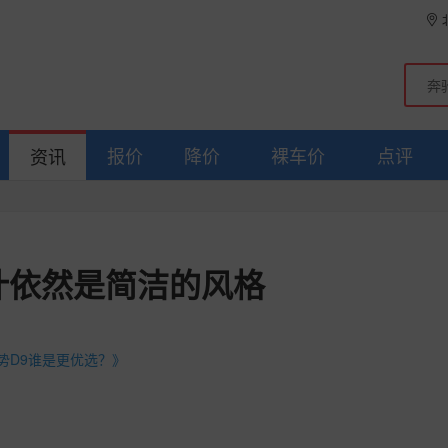
报价
降价
裸车价
点评
资讯
计依然是简洁的风格
腾势D9谁是更优选？》