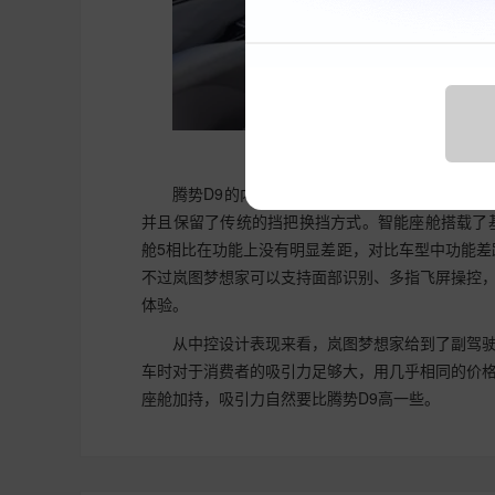
腾势D9的内饰设计同样如此，采用了大尺寸
并且保留了传统的挡把换挡方式。智能座舱搭载了基于D
舱5相比在功能上没有明显差距，对比车型中功能差
不过岚图梦想家可以支持面部识别、多指飞屏操控，
体验。
从中控设计表现来看，岚图梦想家给到了副驾
车时对于消费者的吸引力足够大，用几乎相同的价
座舱加持，吸引力自然要比腾势D9高一些。