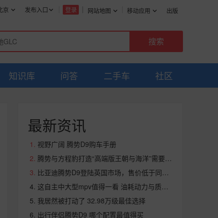
北京
发布入口
登录
网站地图
移动应用
出版
知识库
问答
二手车
社区
最新资讯
视野广阔 腾势D9购车手册
腾势与方程豹打造“高端版王朝与海洋”需要注意什么
比亚迪腾势D9登陆英国市场，售价低于同级豪华MPV
这自主中大型mpv值得一看 油耗动力与质感兼备
我居然被打动了 32.98万级最佳选择
出行伴侣腾势D9 哪个配置最值得买