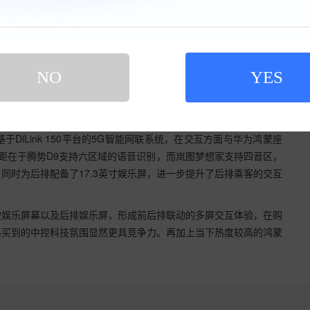
NO
YES
的悬浮式中控屏幕，与梦想家不同的是，其仪表采用了内嵌式设计，
iLink 150平台的5G智能网联系统，在交互方面与华为鸿蒙座
距在于腾势D9支持六区域的语音识别，而岚图梦想家支持四音区，
同时为后排配备了17.3英寸娱乐屏，进一步提升了后排乘客的交互
驶娱乐屏幕以及后排娱乐屏，形成前后排联动的多屏交互体验，在购
格买到的中控科技氛围显然更具竞争力。再加上当下热度较高的鸿蒙