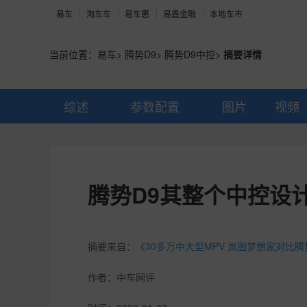
易车
淘车车
易车惠
易鑫金融
本地车市
当前位置：
易车
>
腾势D9
>
腾势D9中控
>
摘要详情
综述
参数配置
图片
视频
腾势D9其整个中控设
摘要来自：
《30多万中大型MPV 岚图梦想家对比
作者：
中车网评