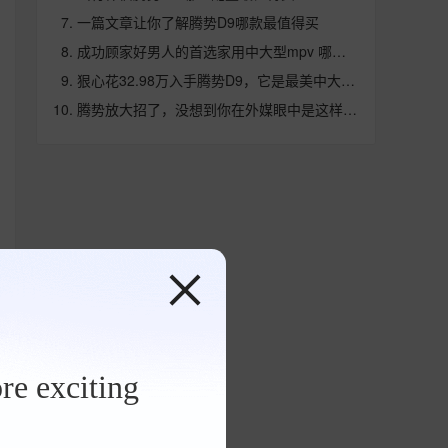
一篇文章让你了解腾势D9哪款最值得买
成功顾家好男人的首选家用中大型mpv 哪个性价比更高
狠心花32.98万入手腾势D9，它是最美中大型mpv
腾势放大招了，没想到你在外媒眼中是这样的汽车！
re exciting