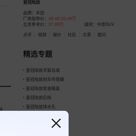
皇冠陆放
品牌：
丰田
厂商指导价：
28.48-33.28万
北京参考价：
27.88万
级别：中型SUV
点评
视频
报价
社区
文章
提问
精选专题
皇冠陆放天窗总成
皇冠陆放刹车传感器
皇冠陆放变速箱盖
皇冠陆放后档
皇冠陆放排水孔
装
皇冠陆放氧气传感器
加”的
皇冠陆放点火钥匙
逻辑》
皇冠陆放天窗总成