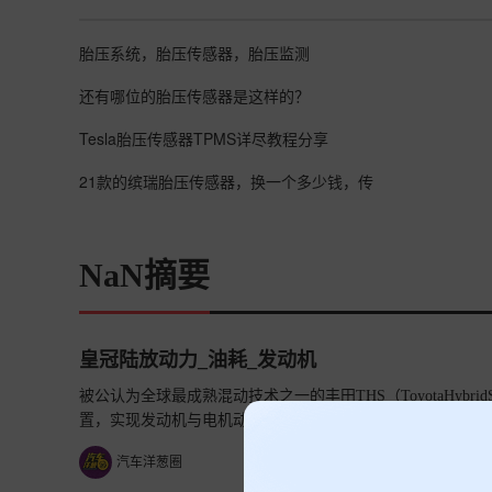
胎压系统，胎压传感器，胎压监测
还有哪位的胎压传感器是这样的？
Tesla胎压传感器TPMS详尽教程分享
21款的缤瑞胎压传感器，换一个多少钱，传
NaN摘要
皇冠陆放动力_油耗_发动机
被公认为全球最成熟混动技术之一的丰田THS（ToyotaHyb
置，实现发动机与电机动力输出的高效、平顺协同。这种无需
物理悖论。
查看详情>>
汽车洋葱圈