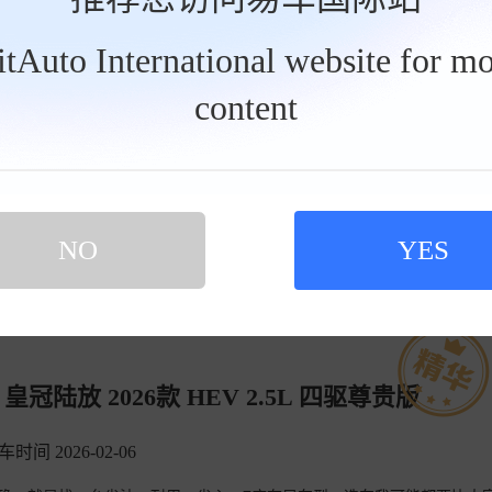
BitAuto International website for mo
智能电混双擎两大动力，官方指导价28.48万-33.28万，目前终端优惠后售价
就25左右就能落地。
查看详情>>
content
摘要来自：《SUV还是7座的好，看看这两款，2+3+2布局，安
NO
YES
放 2026款 HEV 2.5L 四驱尊贵版
车时间 2026-02-06