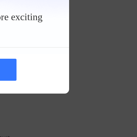
皇冠陆放挡泥板
re exciting
大概在
全安静》