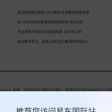
皇冠陆放购车解析 动力强劲/变速箱表现有惊喜
28.48万块钱的皇冠陆放是真的香 动力充足
开出去奢华有面子的皇冠陆放 动力倍儿棒
丰田集中发力，颜值,空间,动力兼得的中型suv
ridSystem）系统，其底层技术逻辑在于通过一套精妙的行星齿轮组动力分配
驾驶者人为干预的驱动模式，成功打破了内燃机“动力提升必伴随油耗增
摘要来自：《连续三月领跑合资燃油市场，一汽丰田的混动与保值
推荐您访问易车国际站