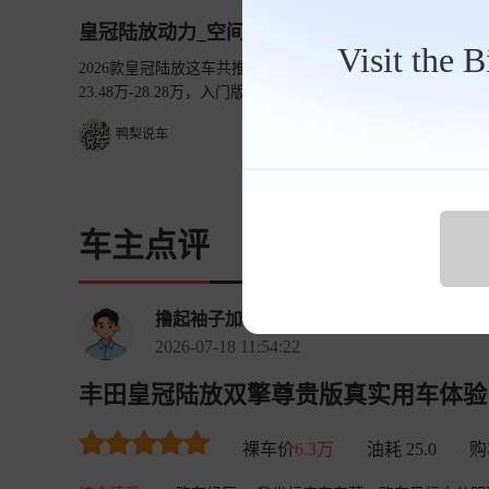
皇冠陆放动力_空间_内饰
Visit the 
2026款皇冠陆放这车共推出6款车型，提供2.0T燃油和2.5L
23.48万-28.28万，入门版的双擎2.5L两驱豪华版优惠完也
鸭梨说车
车主点评
撸起袖子加油干丨
2026-07-18 11:54:22
丰田皇冠陆放双擎尊贵版真实用车体验 皇冠陆
裸车价
6.3万
油耗 25.0
购