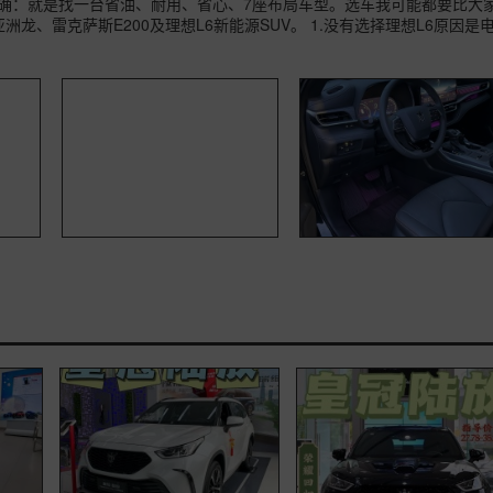
明确：就是找一台省油、耐用、省心、7座布局车型。选车我可能都要比大
龙、雷克萨斯E200及理想L6新能源SUV。 1.没有选择理想L6原因是