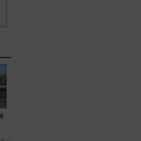
用
多 >>