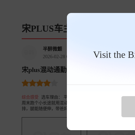
宋PLUS车主点评
半醉微颤
Visit the 
2026-02-28 09:53:47
宋plus混动通勤省油，空间舒适实用 宋PLUS
裸车价
90.0万
油耗 13.6
购
综合感受
选车理由： 平时市区里上下班基本都用电，家里
周末跑个小长途就用混动，油耗也就4个多，跑高速的话可能
排，腿能随便伸，带爸妈出门他们都说舒服，后备箱塞下两