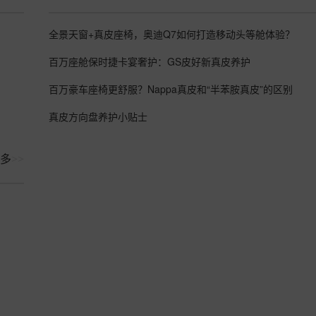
全景天窗+真皮座椅，奥迪Q7如何打造移动头等舱体验？
百万座舱保时捷卡宴奢护：GS皮好新真皮养护
百万豪车座椅更舒服？Nappa真皮和“半苯胺真皮”的区别
真皮方向盘养护小贴士
多
>>