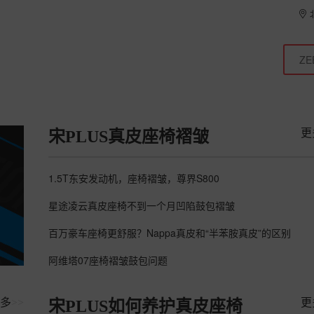
更
宋PLUS真皮座椅褶皱
1.5T东安发动机，座椅褶皱，尊界S800
星途凌云真皮座椅不到一个月凹陷鼓包褶皱
百万豪车座椅更舒服？Nappa真皮和“半苯胺真皮”的区别
阿维塔07座椅褶皱鼓包问题
多
>>
更
宋PLUS如何养护真皮座椅