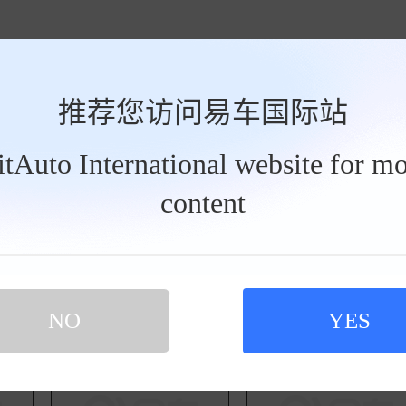
推荐您访问易车国际站
BitAuto International website for mo
content
 2025款 DM-i 智驾版 1.5L 112km 尊荣型
车时间 2025-05-21
装了充电桩，一度电才几毛钱，通勤成本几乎可以忽略不计，比挤地铁还
会到6个左右，但比起纯油车还是省太多了。空间是真的大，我175的个
NO
YES
个行李
查看完整点评 >>