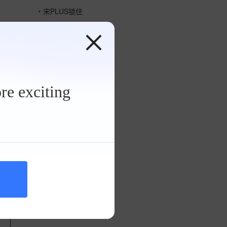
宋PLUS锁住
re exciting
划算。
子坐后