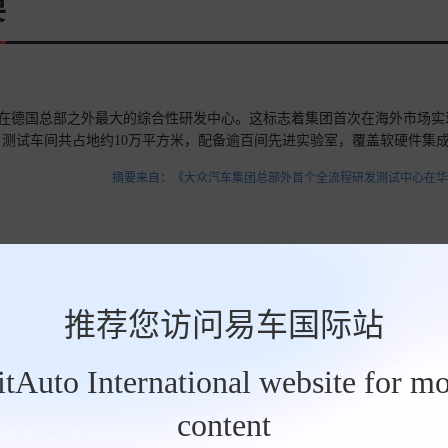
要
团在德国总部之外最大的综合性研发中心。这标志着集团首次在海外市场实
测试车间共占地约10万平方米，配备逾百间先进实验室，覆盖软硬件集
到端的完整研发闭环。
查看详情>>
摘要来自：《大众汽车集团总部外首个全流程研发测试中心在华
面，这台26款大众ID.4CROZZ的表现还算不错，其入门车型由于动力
，而其余两款车型在同等工况下的纯电续航则达到了601公里，这个成绩显然
。
查看详情>>
推荐您访问易车国际站
摘要来自：《这车上市，配置升级，能否挽回销量颓
BitAuto International website for mo
content