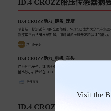
ID.4 CROZZ胎压传感器摘
ID.4 CROZZ动力_链条_速度
随着新一批测试车间的全面落成，VCTC已成为大众汽车集
新整车平台从研发早期起，即可同步推进开发和验证的能力。
池与动力总成测试，以及整车级验证等关键能力，构建起端
汽车族杂志
ID.4 CROZZ动力_电机_车头
作为纯电车型，纯电续航显然是很多消费者关注的地方，在这方
量比较小，所以在CLTC工况下的纯电续航达到了448公里
了行业主流的水准，也能满足大家偶尔的长途出行用车需求
車哥侃侃
Visit the 
ID.4 CROZZ车主点评