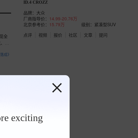
ID.4 CROZZ
品牌：
大众
厂商指导价：
14.99-20.76万
北京参考价：
15.79万
级别：紧凑型SUV
点评
视频
报价
社区
文章
提问
现全
成、电
落成》
电池容
达到
势？》
re exciting