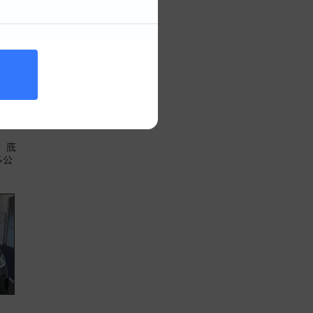
，底
多公