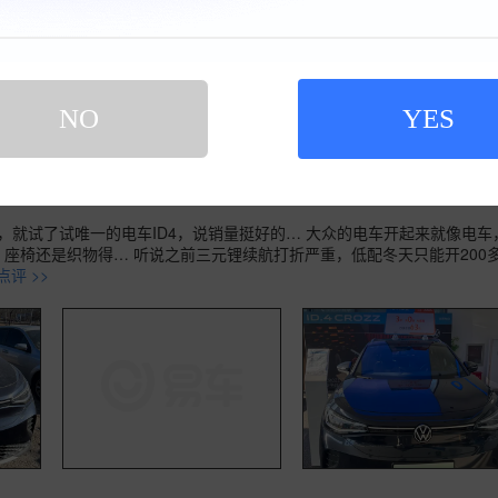
NO
YES
4 CROZZ 2025款 442km 后驱纯享版
车时间 无
就试了试唯一的电车ID4，说销量挺好的… 大众的电车开起来就像电车
座椅还是织物得… 听说之前三元锂续航打折严重，低配冬天只能开200
评 >>