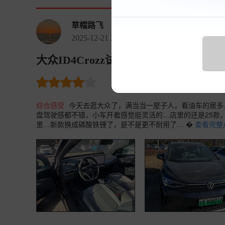
草帽路飞
2025-12-21 23:43:48
大众ID4Crozz试了，有什么要避雷得 ID.
裸车价
0.0万
油耗 0.0
购
综合感受
今天去逛大众了，满当当一屋子人，看油车的居多，
盘驾驶感都不错，小车开着感觉挺灵活的…店里的还是25款，
里…新款换成磷酸铁锂了，是不是更不耐用了… �
查看完整点