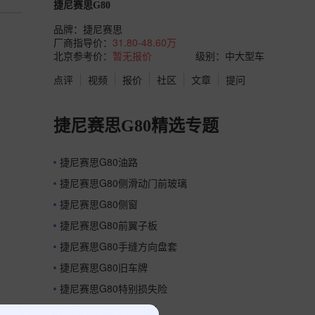
捷尼赛思G80
品牌：
捷尼赛思
厂商指导价：
31.80-48.60万
北京参考价：
暂无报价
级别：中大型车
点评
视频
报价
社区
文章
提问
捷尼赛思G80精选专题
捷尼赛思G80油路
捷尼赛思G80侧滑动门前玻璃
捷尼赛思G80侧窗
捷尼赛思G80前翼子板
捷尼赛思G80手缝方向盘套
捷尼赛思G80旧车牌
捷尼赛思G80特别损失险
捷尼赛思G80雪花轮毂