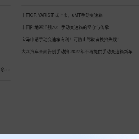
丰田GR YARIS正式上市，6MT手动变速箱
丰田陆地巡洋舰70：手动变速箱的坚守与传承
宝马申请手动变速箱专利！可防止驾驶者换挡失误！
大众汽车全面告别手动挡 2027年不再提供手动变速箱新车
多
>>