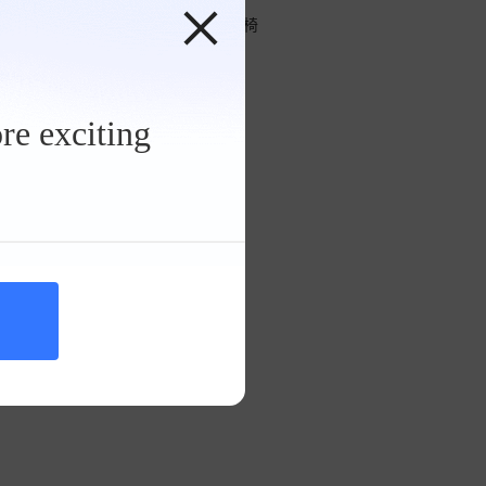
捷尼赛思G80驾驶员座椅
re exciting