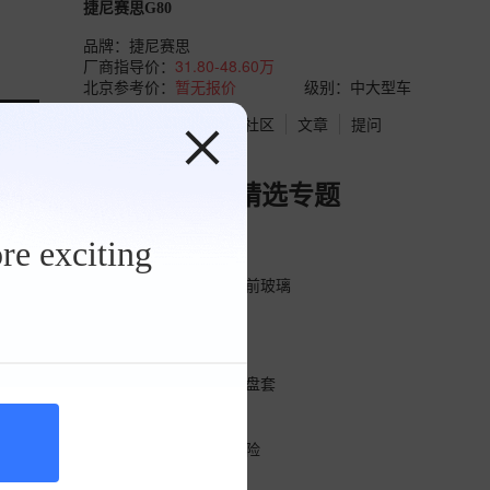
捷尼赛思G80
品牌：
捷尼赛思
厂商指导价：
31.80-48.60万
北京参考价：
暂无报价
级别：中大型车
点评
视频
报价
社区
文章
提问
捷尼赛思G80精选专题
re exciting
捷尼赛思G80油路
捷尼赛思G80侧滑动门前玻璃
捷尼赛思G80侧窗
捷尼赛思G80前翼子板
捷尼赛思G80手缝方向盘套
捷尼赛思G80旧车牌
捷尼赛思G80特别损失险
捷尼赛思G80雪花轮毂