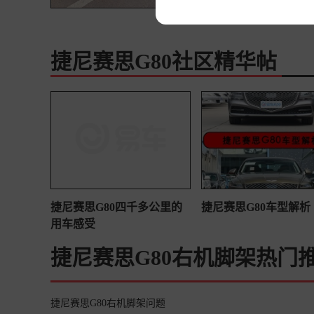
捷尼赛思G80社区精华帖
捷尼赛思G80四千多公里的
捷尼赛思G80车型解析
用车感受
捷尼赛思G80右机脚架热门
捷尼赛思G80右机脚架问题