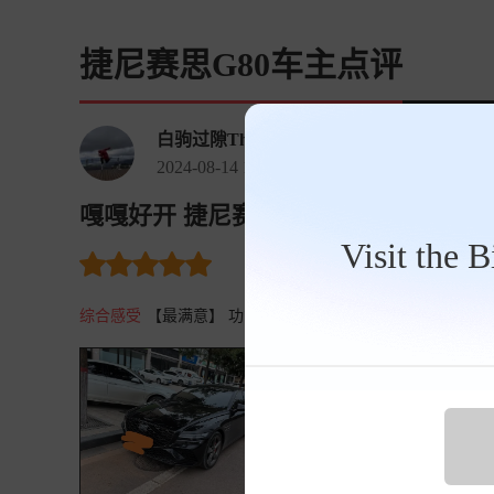
捷尼赛思G80车主点评
白驹过隙ThWh
2024-08-14 13:12:49
嘎嘎好开 捷尼赛思G80 2024款 2.5T
Visit the 
裸车价
11.0万
油耗 50.7
购
综合感受
【最满意】 功能多，动力大，轮胎款车稳，走烂