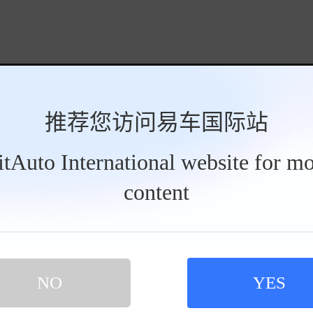
推荐您访问易车国际站
 四驱旗舰版
BitAuto International website for mo
车时间 2024-06-01
content
路如平地，悬挂特别好。
查看完整点评 >>
NO
YES