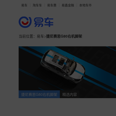
易车
淘车车
易车惠
易鑫金融
本地车市
当前位置：
易车
>
捷尼赛思G80右机脚架
捷尼赛思G80右机脚架
精选内容