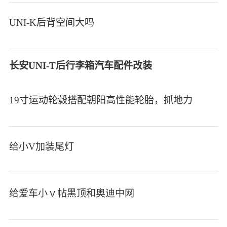
UNI-K后背空间大吗
长安UNI-T后行李箱汽车配件改装
19寸运动轮毂搭配朝阳高性能轮胎，抓地力
给小V加装尾灯
给爱车小ｖ帖黑顶和奥迪中网