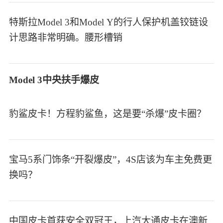
特斯拉Model 3和Model Y的行人保护机盖铰链设
计思路非常明确。腰形槽销
Model 3中央扶手爆皮
豹鲨皮卡！方程豹鲨鱼，这是要“杀爆”皮卡圈？
宝马5系门饰条“开裂爆皮”，4S店该为车主免费更
换吗？
中国皮卡首获安全双冠王，上汽大通皮卡在澳新