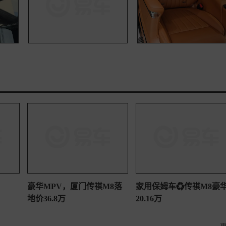
豪华MPV，厦门传祺M8落
家用保姆车♻️传祺M8豪
地价36.8万
20.16万
更