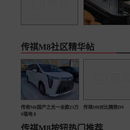
传祺M8社区精华帖
传奇M8国产之光～全款23万
传祺M8对比腾势D9
9落地💄
传祺M8按钮热门推荐