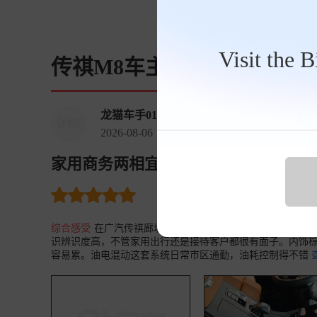
Visit the 
传祺M8车主点评
龙猫车手01429365
2026-08-06 10:43:44
家用商务两相宜，传祺M8用车分享 传祺M8 
裸车价
0.0万
油耗 21.98
购
综合感受
在广汽传祺廊坊瑞川店入手2026款M8 HEV尊贵
识辨识度高，不管家用出行还是接待客户都很有面子。内饰
容易累。油电混动这套系统日常市区通勤，油耗控制得不错