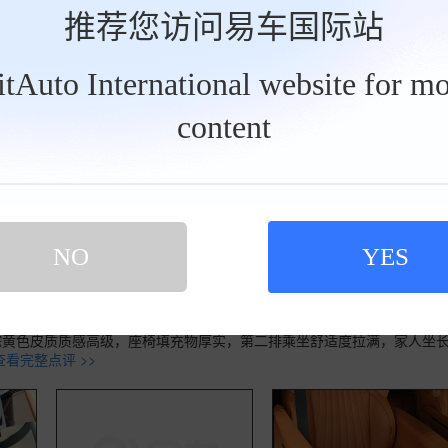
推荐您访问易车国际站
BitAuto International website for mo
content
2026款 2.0T HEV尊贵版
NO
YES
车时间 2026-07-02
版一段时间，整体对这台MPV还是很满意。大师系列外观气场很足，MASTE
棕黄色皮质质感高级，座椅填充物厚实，第二排乘坐舒适度拉满，家人坐
查看完整点评 >>