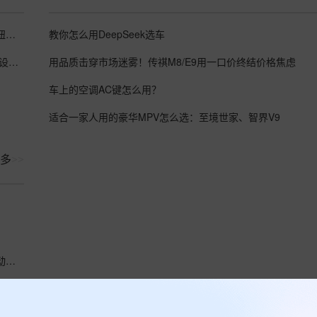
深蓝设置推荐 1. 进入设置入口 在中控屏底部左侧的“车”形按钮点击即可打开设置
教你怎么用DeepSeek选车
唉！虽然认真学习了“冬季安全用车贴士”，但最终却因找不到设置按钮而感到困惑。文中
用品质击穿市场迷雾！传祺M8/E9用一口价终结价格焦虑
车上的空调AC键怎么用？
适合一家人用的豪华MPV怎么选：至境世家、智界V9
多
>>
作为一名模型收藏爱好者，传祺M8是我展示和运输模型的移动展厅。我热衷于收集各种精
作为街头艺人，传祺M8是我梦想起航的地方，它既是我的移动舞台，也是我疲惫时的梦想