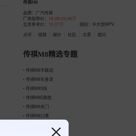
传祺M8
品牌：
广汽传祺
厂商指导价：
18.98-23.98万
北京参考价：
16.07万
级别：中大型MPV
点评
视频
报价
社区
文章
提问
传祺M8精选专题
传祺M8半联动
传祺M8车身漆
传祺M85挡
传祺M8E路航
传祺M8关门
传祺M8口罩
传祺M8无线投屏
传祺M8真空胎