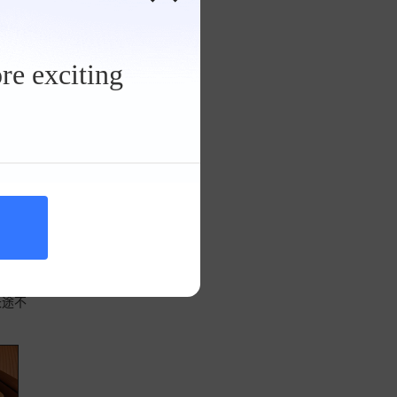
传祺M8车顶拉手
re exciting
R标
长途不