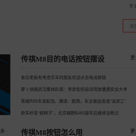
更
传祺M8目的电话按钮摆设
各位老板有考虑买车的朋友欢迎点击电话按钮
萝卜快跑武汉集体趴窝：李彦宏的自动驾驶遭遇安全大考
荣威RX5车漆起泡、爆漆、脱落，车主被迫变成“油漆工”
新车秒变“病秧子”，北京越野BJ60提车后维修没断过
多
>>
更
传祺M8按钮怎么用