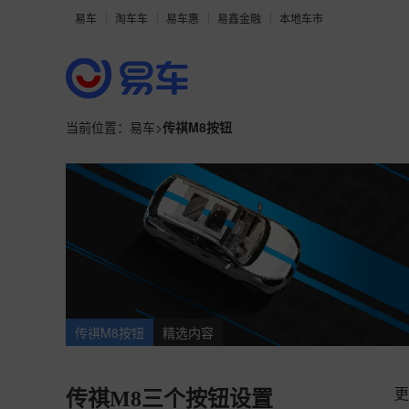
易车
淘车车
易车惠
易鑫金融
本地车市
当前位置：
易车
>
传祺M8按钮
传祺M8按钮
精选内容
更
传祺M8三个按钮设置