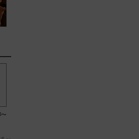
华～
多 >>