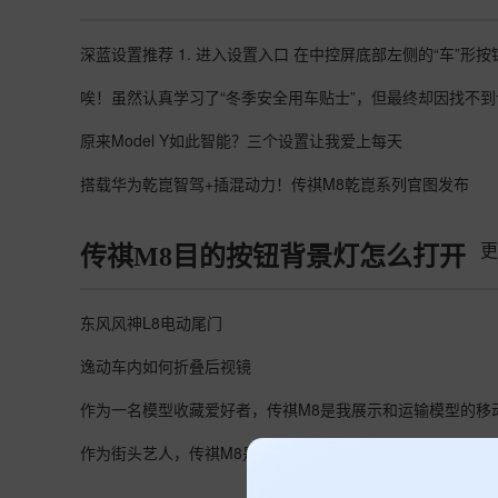
原来Model Y如此智能？三个设置让我爱上每天
搭载华为乾崑智驾+插混动力！传祺M8乾崑系列官图发布
更
传祺M8目的按钮背景灯怎么打开
东风风神L8电动尾门
逸动车内如何折叠后视镜