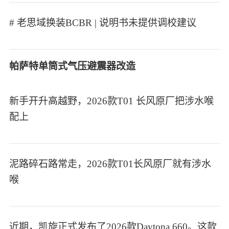
# 老思域换装BCBR | 说明书未提供调校建议
帕萨特单筒式气压避震器改造
新手开升高越野，2026款T01 长风原厂把涉水喉
配上
泥路碎石路常走，2026款T01长风原厂就有涉水
喉
近期，凯旋正式发布了2026款Daytona 660。这款