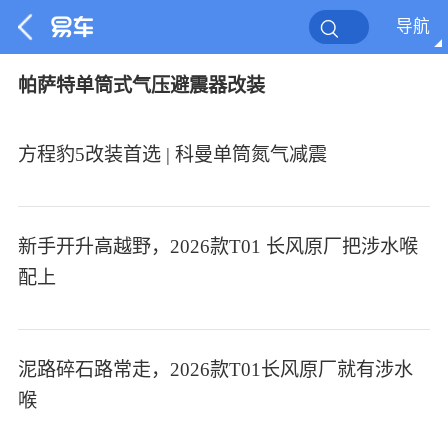
导航
帕萨特单筒式气压避震器改装
方程豹5改装首选 | 科曼单筒氮气减震
新手开升高越野，2026款T01 长风原厂把涉水喉
配上
泥路碎石路常走，2026款T01长风原厂就有涉水
喉