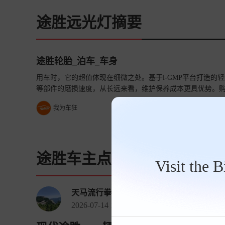
途胜远光灯摘要
途胜轮胎_泊车_车身
用车时，它的超值体现在细微之处。基于i-GMP平台打造
等部件的磨损速度，从长远来看，维护保养成本更具优势。
的生活智慧呢？
查看详情>>
我为车狂
途胜车主点评
Visit the 
天马流行拳
2026-07-14 16:16:25