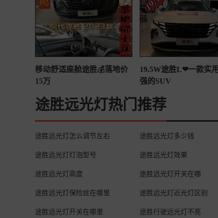
移动舒适座舱途胜💰落地价
19.5W途胜L❤一款实
15万
强的SUV
途胜远光灯热门推荐
途胜远光灯怎么调节左右
途胜远光灯多少钱
途胜远光灯灯泡型号
途胜远光灯效果
途胜远光灯高度
途胜远光灯开关在哪
途胜远光灯保险丝在哪里
途胜远光灯近光灯区别
途胜远光灯开关在哪里
途胜行驶远光灯不亮