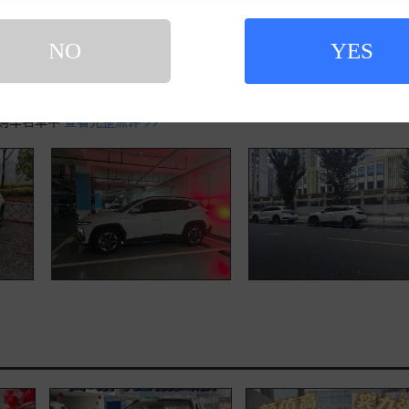
5款 途胜L 1.5T 自动两驱尊贵版
NO
YES
车时间 2025-08-15
年多了，所以最近就打算换个空间大一点的车，兜兜圈圈基本把市面上的
独从来没去看过现代，毕竟本人买了好几辆车了，从来没有考虑过现代的车
购车名单中
查看完整点评 >>