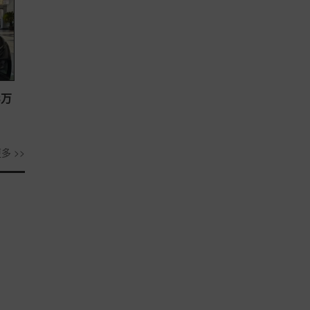
8万
多 >>