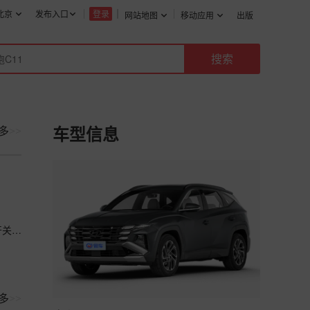
北京
发布入口
登录
网站地图
移动应用
出版
多
>>
车型信息
🔻奇怪的操作逻辑 🔻方向盘上的近光灯开关打开后，左组合开关后拉是闪远光（不锁
多
>>