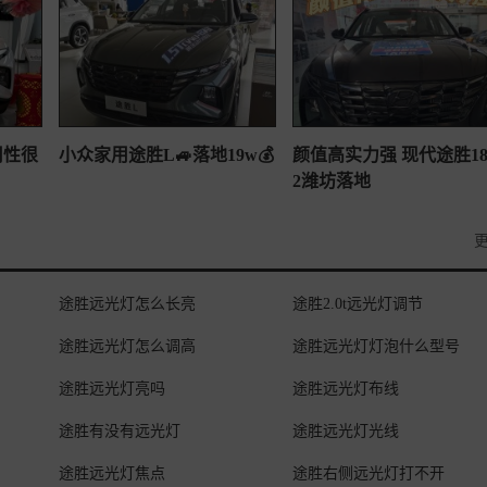
用性很
小众家用途胜L🚙落地19w💰
颜值高实力强 现代途胜1
2潍坊落地
更
途胜远光灯怎么长亮
途胜2.0t远光灯调节
途胜远光灯怎么调高
途胜远光灯灯泡什么型号
途胜远光灯亮吗
途胜远光灯布线
途胜有没有远光灯
途胜远光灯光线
途胜远光灯焦点
途胜右侧远光灯打不开