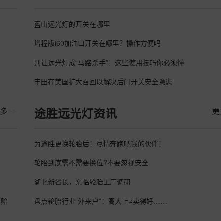
蓝山远光灯的开关在哪里
增程版i60加油口开关在哪里？操作方便吗
别让远光灯成“马路杀手”！这些使用技巧你必须懂
丰田在美国扩大召回以解决后门开关安全隐患‌
多
>>
更
途胜远光灯资讯
为途胜更换轮胎后！尽情奔跑吧我的伙伴！
轮胎到底需不需要换位?不要忽视安全
湖北新省长，亲临轮胎工厂调研
要赔
盘点轮胎行业“外来户”：高大上≠卖得好……