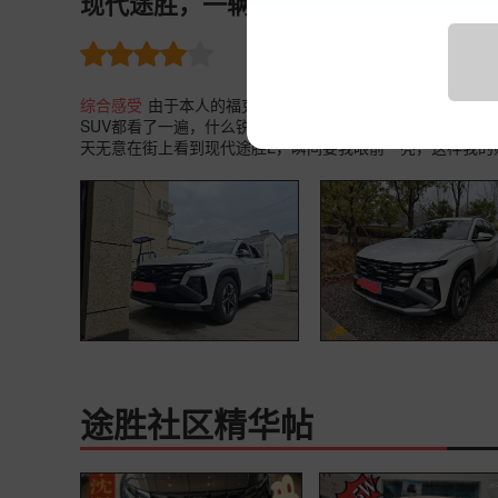
现代途胜，一辆被埋没的好车。 途胜 202
裸车价
7.6万
油耗 12.0
购
综合感受
由于本人的福克斯空间实在是太小，而且也开了9
SUV都看了一遍，什么锐际，昂科威S，威兰达，荣放，唯
天无意在街上看到现代途胜L，瞬间要我眼前一亮，这样我的
途胜社区精华帖