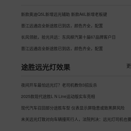
新款奥迪Q5L新增远光辅助 新款A6L新增老板键
晋江远通店全新途胜已到店，颜色齐全，配置
长风领航，拾光共远：东风柳汽第十届67品牌客户日
晋江远通店全新途胜已到店，颜色齐全，配置
更
途胜远光灯效果
夜间开车最怕远光灯？老司机教你3招反杀
2025款现代途胜L N Line运动版实车亮相
现代汽车召回部分途胜车型 仪表显示屏隐患或致黑屏风险
未关远光灯致对向车辆撞死行人，法院判决：远光灯司机也