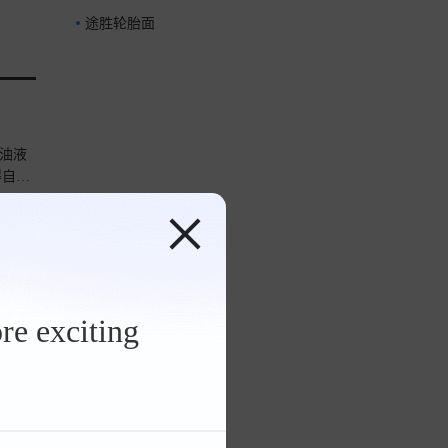
途胜轮胎面
油液
得自信
途胜L》
re exciting