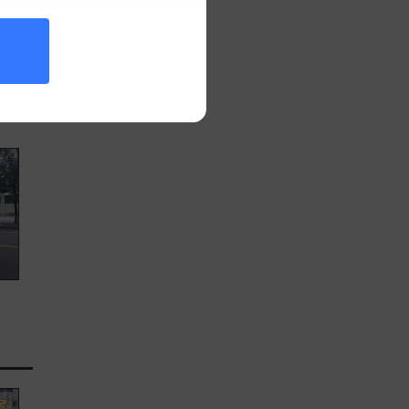
油车
，某