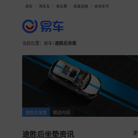
易车
淘车车
易车惠
易鑫金融
本地车市
当前位置：
易车
>
途胜后坐垫
途胜后坐垫
精选内容
更
途胜后坐垫资讯