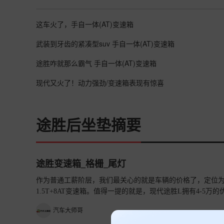
这车火了，手自一体(AT)变速箱
武装到牙齿的紧凑型suv 手自一体(AT)变速箱
途胜咋就那么霸气 手自一体(AT)变速箱
现代又火了！动力强劲/变速箱表现有惊喜
途胜后坐垫摘要
途胜变速箱_格栅_尾灯
作为普通工薪阶层，我们最关心的就是车辆的价格了，定位为紧凑型
1.5T+8AT变速箱。值得一提的就是，现代途胜L拥有4-5万的
优惠之后裸车价格为11.38万元，所以我个人觉得现代途胜L
汽车大师哥