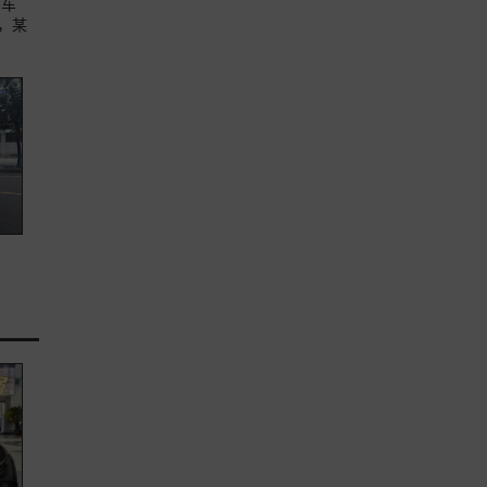
油车
，某