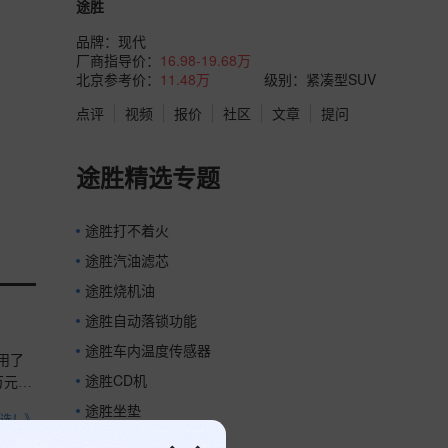
途胜
品牌：
现代
厂商指导价：
16.98-19.68万
北京参考价：
11.48万
级别：紧凑型SUV
点评
视频
报价
社区
文章
提问
途胜精选专题
途胜打不着火
途胜汽油滤芯
途胜烧机油
途胜自动落锁功能
途胜车内温度传感器
用了
途胜CD机
万元，
途胜坐垫
之选！》
途胜打不着火