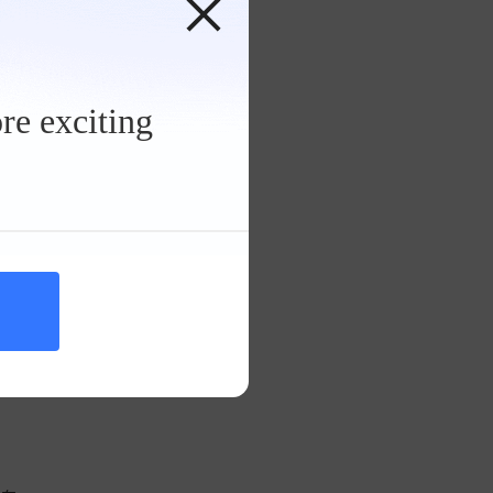
途胜支架
时导
>
re exciting
suv》