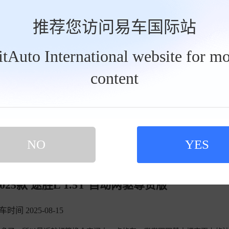
推荐您访问易车国际站
晶屏幕，并且支持百度智能网联系统，提供百度carlife、语音控制、实
是7速双离合变速箱，2.0l发动机则是8速手自一体变速箱。
查看详情>
BitAuto International website for mo
摘要来自：《15.98万块钱的途胜是真的香 浪漫又居家的紧凑型
content
NO
YES
5款 途胜L 1.5T 自动两驱尊贵版
车时间 2025-08-15