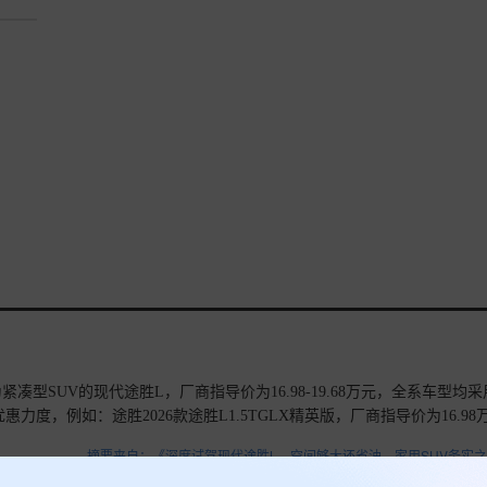
SUV的现代途胜L，厂商指导价为16.98-19.68万元，全系车型均采
优惠力度，例如：途胜2026款途胜L1.5TGLX精英版，厂商指导价为16.98
还是挺实惠的。
查看详情>>
摘要来自：《深度试驾现代途胜L，空间够大还省油，家用SUV务实