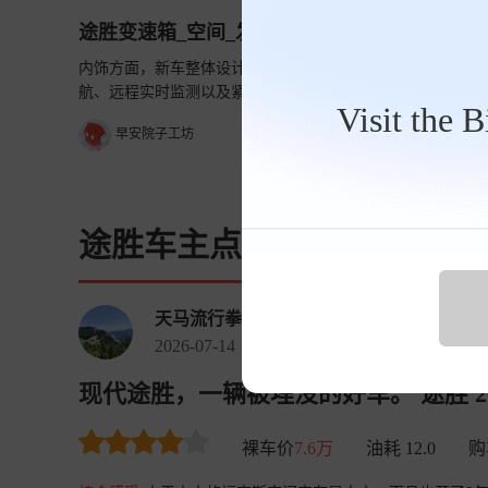
途胜变速箱_空间_发动机
内饰方面，新车整体设计简约时尚，中控采用了一款10.25寸液
航、远程实时监测以及紧急呼叫等功能。传动系统，前者搭载的
Visit the 
早安院子工坊
途胜车主点评
天马流行拳
2026-07-14 16:16:25
现代途胜，一辆被埋没的好车。 途胜 202
裸车价
7.6万
油耗 12.0
购