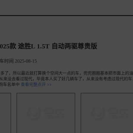
5款 途胜L 1.5T 自动两驱尊贵版
车时间 2025-08-15
年多了，所以最近就打算换个空间大一点的车，兜兜圈圈基本把市面上的
独从来没去看过现代，毕竟本人买了好几辆车了，从来没有考虑过现代的车
购车名单中
查看完整点评 >>