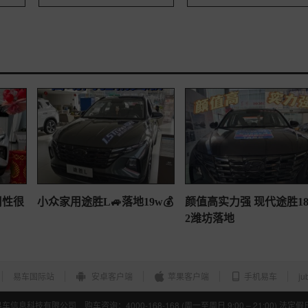
用性很
小众家用途胜L🚙落地19w💰
颜值高实力强 现代途胜1
2潍坊落地
易车国际站
安卓客户端
苹果客户端
手机易车
ju
所有 北京易车信息科技有限公司 购车咨询：4000-168-168 (周一至周日 9:00 – 21:00) 法定