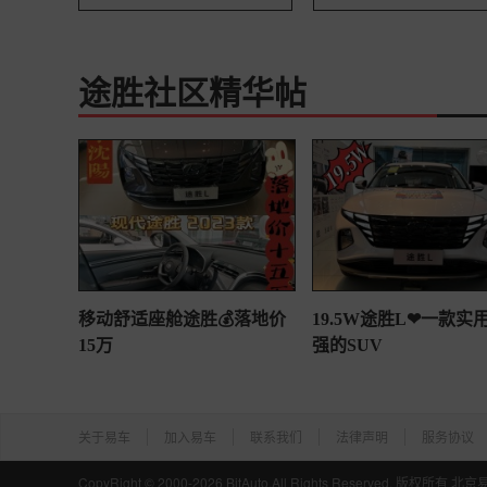
途胜社区精华帖
移动舒适座舱途胜💰落地价
19.5W途胜L❤一款实
15万
强的SUV
关于易车
加入易车
联系我们
法律声明
服务协议
CopyRight ©
2000-2026
BitAuto,All Rights Reserved. 版权