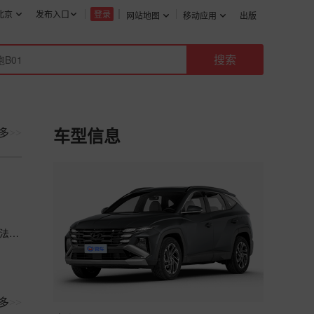
北京
发布入口
登录
网站地图
移动应用
出版
多
>>
车型信息
小鹏G7挂N档方法 小鹏G7 挂N档方法 摸索了几次终于找到方法了： 1、当前档
多
>>