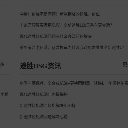
冲量！价格不是问题！新款到店的途胜，价位
十来万预算买家用SUV，全新途胜L比日系车更合适？
现代途胜烧机油问题有什么办法可以解决
家里有台老日系，这次换车为什么我劝朋友看看全新途胜L？
多
>>
更
途胜DSG资讯
，小鹏
现代途胜烧机油：内情揭秘
新途胜烧机油？轻松解决小困扰
新途胜烧机油问题解决心得