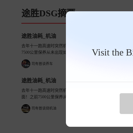
途胜DSG摘要
途胜油耗_机油
去年十一跑高速时突然机油灯报警并伴随轻微抖动！赶紧降
Visit the 
7500公里保养从未出现如此严重的烧机油现象？补了点机油
司有普谈养车
途胜油耗_机油
去年十一跑高速时突然机油灯报警伴随轻微抖动！赶紧就近
面！之前7500公里保养从未出现这种情况啊？这烧得也太突
店总该靠谱点吧？
查看详情>>
司有普谈烧机油