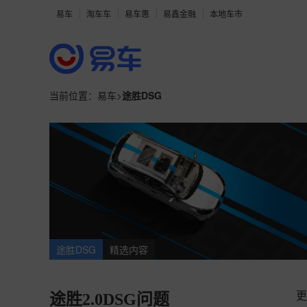
易车
淘车车
易车惠
易鑫金融
本地车市
当前位置：
易车
>
途胜DSG
途胜DSG
精选内容
更
途胜2.0DSG问题