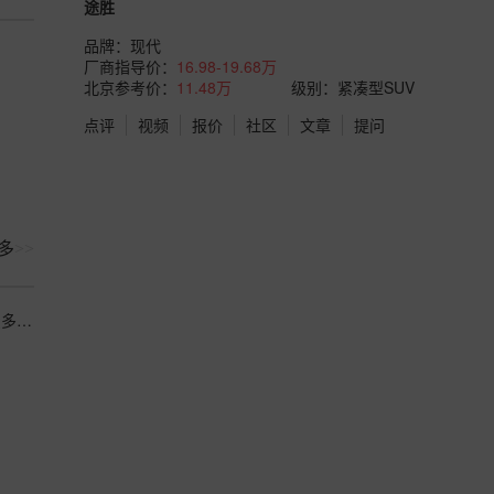
途胜
品牌：
现代
厂商指导价：
16.98-19.68万
北京参考价：
11.48万
级别：紧凑型SUV
点评
视频
报价
社区
文章
提问
多
>>
冬季车辆保养，全合成机油+更换雨刮器，途胜L一年保养花费多少？