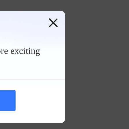
！之前
re exciting
决记》
油液
—正规
分享》