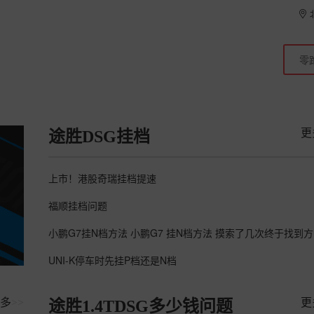
更
途胜DSG挂档
上市！港股奇瑞挂档提速
福顺挂档问题
UNI-K停车时先挂P档还是N档
多
>>
更
途胜1.4TDSG多少钱问题