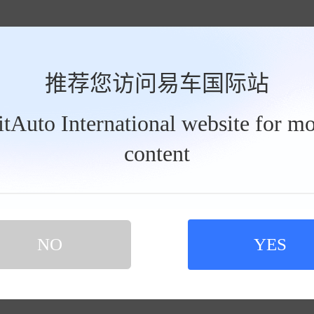
推荐您访问易车国际站
速下高速找最近的修理店检查——拔出机油尺竟看不到油迹！这太突然了
BitAuto International website for mo
后立刻赶回当地4S店检修。
查看详情>>
content
摘要来自：《新途胜烧机油问题解
下高速找汽修店检查——拔出机油尺那一刻冷汗都下来了：完全看不到机
然太猛了吧？！不敢多想赶紧让师傅补了点机油立刻开回当地4S店检修—
NO
YES
摘要来自：《新途胜烧机油解决经验