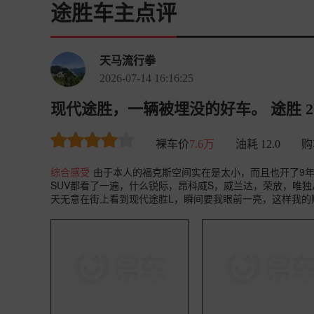
途胜车主点评
天马流行拳
2026-07-14 16:16:25
现代途胜，一辆被埋没的好车。 途胜 202
裸车价
7.6万
油耗 12.0
购
综合感受
由于本人的福克斯空间实在是太小，而且也开了9
SUV都看了一遍，什么锐际，昂科威S，威兰达，荣放，唯
天无意在街上看到现代途胜L，瞬间要我眼前一亮，这样我的