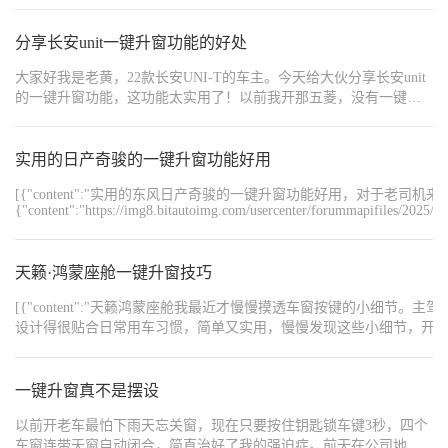
边走，快到车跟前才发现，后车窗居然没关！当时心里想着可别丢
东西。好在我这长安UNI-V有一键升窗，我站在车外，长按钥匙上的
锁车键，车窗就缓缓升起来了，那叫一个丝滑。这要是以前没这功
分享长安unit一键升窗功能的好处
能，我得把手里的东西全放地上，再钻进车里手动关窗，麻烦不
大家好我是老黄，22款长安UNI-T的车主。今天给大伙分享长安unit
说，还怕把东西弄丢。 还有一次，我停车后在路边等人，开着车窗
的一键升窗功能，这功能太实用了！以前我开那五菱，没有一键升
透气，等人的时候不小心睡着了。等我突然惊醒，发现周围光线暗
窗，停车离开的时候，每个车窗都得手动一个一个升，要是赶时
了不少，一看时间，已经过了好久。当时第一反应就是看看车窗，
间，还得手忙脚乱，就怕落下哪个没关。有一回着急去办事，车窗
还好有一键升窗，我在车里直接按一下按钮，车窗迅速关上，安全
没关好，回来发现车里落了一层灰，别提多糟心了。但自从买了长
实用的日产奇骏的一键升窗功能好用
感瞬间拉满。要是没有这功能，我在睡觉的时候，万一有什么东西
安unit，一键升窗功能直接把这些烦恼都解决了。停车的时候，只要
飞进车里，或者遇到下雨天，那可就完了。 这个一键升窗还挺智能
[{"content":"实用的东风日产奇骏的一键升窗功能好用，对于老司
轻轻一按，车窗就能自动关上，方便又快捷。这要是下雨天，人已
的。有时候我升窗升一半，突然想起来还有东西没拿，再按一下按
{"content":"https://img8.bitautoimg.com/usercenter/forummapifiles/2025
经在车外了，发现车窗没关，也不用再重新打开车门，淋着雨去关
钮，车窗就能停下来，等我拿完东西，再按又能接着升，完全不用
{"content":"https://img8.bitautoimg.com/usercenter/forummapifiles/2025
窗，直接在车外电子遥控钥匙按一下，车窗就能关上，避免雨水灌
担心操作失误。 一键升窗还能保护车内隐私。有时候我在车里放些
{"content":"https://img8.bitautoimg.com/usercenter/forummapifiles/2025
进车里，把内饰弄湿。而且，这个功能还能保障车内物品安全。有
贵重物品，停车后直接一键升窗锁车，别人从外面啥也看不到，心
{"content":"#【长期】心动车载好物推荐官#","order":1,"type":1}]
天籁·鸿蒙座舱一键升窗技巧
时候在路边临时停车，人短时间离开，按一下一键升窗，车窗快速
里特别踏实。不像以前，车窗没关好，总担心别人能看到车里的东
升起，别人就没法轻易伸手进车内拿东西，小偷小摸的也就没机会
西，老惦记着，干啥都不踏实。 有了长安UNI-V的一键升窗，我这
[{"content":"天籁鸿蒙座舱我最近才慢慢摸透车窗按键的
下手，心里也踏实。总之，长安unit的一键升窗功能看似简单，却给
用车体验直线上升。真心觉得这个功能太实用了，要是你也在考虑
设计得很贴合日常用车习惯，简单又实用，慢慢发现这些小细节，开车也多了不少省心
咱的日常生活带来了极大的便利，用过就知道有多香，真心推荐给
买车，不妨多关注一下有没有类似的实用配置，相信我，用了就离
{"content":"https://img8.bitautoimg.com/usercenter/forummapifiles/2026
大家！
{"content":"https://img8.bitautoimg.com/usercenter/forummapifiles/2026
不开！
{"content":"https://img8.bitautoimg.com/usercenter/forummapifiles/2026
一键升窗真不是摆设
{"content":"https://img8.bitautoimg.com/usercenter/forummapifiles/2026
{"content":"#天籁隐藏玩法大公开#","order":1,"type":1}]
以前开老车最怕下雨天忘关窗，现在只要按住钥匙锁车键3秒，四个
车窗连带天窗自动闭合，简直治好了我的强迫症。前天在公司地库