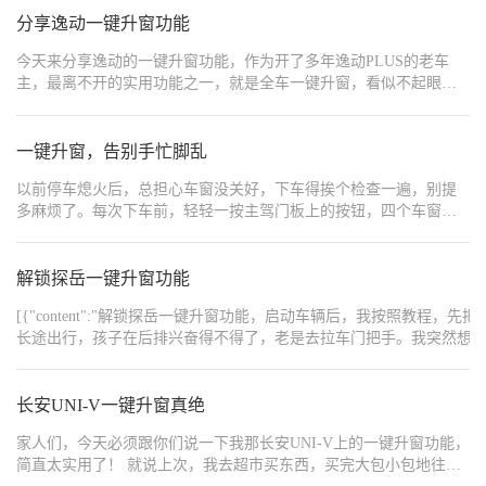
分享逸动一键升窗功能
今天来分享逸动的一键升窗功能，作为开了多年逸动PLUS的老车
主，最离不开的实用功能之一，就是全车一键升窗，看似不起眼，
却彻底解决了日常用车的各种小麻烦，实用性拉满。 车辆自带两档
车窗按键设计，主驾门板可全权控制全车车窗。轻提轻按可手动微
调车窗开合幅度，适合预留通风缝隙；深按深提即可触发一键全自
一键升窗，告别手忙脚乱
动升降，全程无需长按按键，行车中操作不低头不分心，大大提升
以前停车熄火后，总担心车窗没关好，下车得挨个检查一遍，别提
驾驶安全性。 这款车还支持钥匙遥控升窗的隐藏实用技巧，日常使
多麻烦了。每次下车前，轻轻一按主驾门板上的按钮，四个车窗齐
用率极高。夏季暴晒后，站在车外长按钥匙解锁键，车窗自动降
刷刷自动升起，全程不用我挨个操作。有次下雨天接家里人回家，
下，快速散去车内闷热热气；停车熄火忘记关窗时，无需重新通电
上车就打开了后排窗户，我不用回头，在主驾直接就能把窗户升上
上车，长按锁车键三秒，全车车窗自动闭合，杜绝雨天进水、车内
去，超方便。要是想透气，也能通过按键单独控制某个车窗的升
解锁探岳一键升窗功能
落灰、物品遗失的隐患。 同时在中控车机的车辆设置界面，可提前
降，想开多大开多大。最绝的是钥匙远程控制功能。好几次走到楼
开启闭锁自动升窗功能，锁车后车辆会自动检测并关闭未关严的车
[{"content":"解锁探岳一键升窗功能，启动车辆后，我按照
下，突然想起车窗忘关了，掏出钥匙长按锁车键，车窗就自动升起
窗。自带防夹保护设计，升降遇到阻碍会自动回弹，兼顾便捷与安
长途出行，孩子在后排兴奋得不得了，老是去拉车门把手。我突然想
来了，再也不用跑回车上折腾。当然这个功能也有一定范围距离，
全，是新手也能轻松上手的暖心实用配置。
开门，果然打不开了，只能从车外打开，这下我终于能安心开车了。","height":0,"ord
但是手机操控只要有流量，也可以实现远程一键升窗
{"content":"https://img3.baa.bitautotech.com/img/V2img3.baa.bitautotec
{"content":"https://img3.baa.bitautotech.com/img/V2img3.baa.bitautotec
长安UNI-V一键升窗真绝
{"content":"https://img3.baa.bitautotech.com/img/V2img3.baa.bitautotec
{"content":"https://img3.baa.bitautotech.com/img/V2img3.baa.bitautotec
家人们，今天必须跟你们说一下我那长安UNI-V上的一键升窗功能，
简直太实用了！ 就说上次，我去超市买东西，买完大包小包地往车