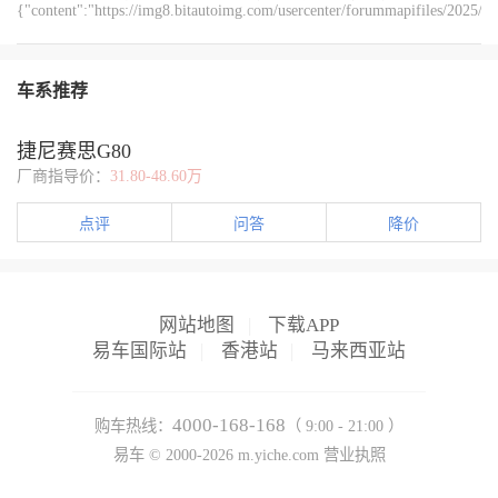
{"content":"https://img8.bitautoimg.com/usercenter/forummapifiles/2025
{"content":"清晨出门赶时间时，难免手忙脚乱。以往每次
尤为珍贵。","order":3,"type":1},
{"content":"https://img8.bitautoimg.com/usercenter/forummapifiles/2025
车系推荐
{"content":"行车途中，一键升窗功能同样发挥着重要作用
环境，避免因手动逐个关窗分散注意力，为行车安全提供了有力保障。","order":
{"content":"https://img8.bitautoimg.com/usercenter/forummapifiles/2025
捷尼赛思G80
{"content":"停车离开时，一键升窗功能更是省心。有时下
厂商指导价：
31.80-48.60万
子出行，都让人倍感安心。","order":7,"type":1},
{"content":"https://img8.bitautoimg.com/usercenter/forummapifiles/2025
{"content":"此外，这项功能还提升了爱车的安全性。车窗紧闭能有效
点评
问答
降价
{"content":"https://img8.bitautoimg.com/usercenter/forummapifiles/2025
{"content":"宝来的一键升窗功能，虽不似一些高科技配置那般引人注
网站地图
|
下载APP
易车国际站
|
香港站
|
马来西亚站
4000-168-168
购车热线：
（ 9:00 - 21:00 ）
易车 ©
2000-2026
m.yiche.com
营业执照