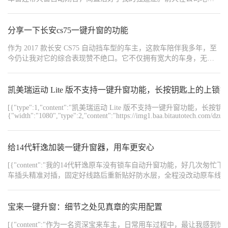
就验证了一把实用性。刚锁车走出十米，突然想起后排窗户好像没
关严，不用折返也不用重新通电，直接原地长按车钥匙，看着车窗
缓缓升起才安心。同事开日系车的还问我是不是装了改装模块，我
分享一下长安cs75一键升窗的功能
说原厂自带的功能。操作方式也简单：锁车状态下长按钥匙锁车
作为 2017 款长安 CS75 自动挡车型的车主，这款车陪伴我多年，至
键，或者带着钥匙在车边按住主驾门把手的感应区，两种方法都能
今仍让我对它的综合表现赞不绝口。它不仅拥有宽大的车身，无论
触发。刚开始总担心误触，实际用下来发现按键力度和时间都有保
是日常通勤还是全家出游，都能提供充裕的乘坐空间和储物空间，
护机制，不会随便关窗。
让每一次出行都格外舒适；动力表现也十分充沛，起步平稳、加速
有力，高速行驶时动力储备充足，超车变道轻松自如，完全能满足
凯美瑞运动 Lite 版不支持一键升窗功能，长按钥匙上的上锁
日常驾驶的各种需求。 更让我惊喜的是，这款车的功能配置十分丰
[{"type":1,"content":"凯美瑞运动 Lite 版不支持一键升窗功能，长
富，除了常见的实用配置外，还藏着一个很多朋友都不知道的 “宝藏
{"width":"1080","type":2,"content":"https://img1.baa.bitautotech.com/dz
功能”—— 一键升窗。夏天天气炎热，停车后偶尔会因为匆忙忘记关
闭车窗，这时候不少朋友会下意识地重新打开车门、给车子通电，
再手动关闭车窗，不仅麻烦还耽误时间。但其实，2017 款长安 CS75
给14代轩逸加装一键升窗器，用车更安心
早就为我们解决了这个难题。 只要握住车辆的遥控钥匙，找到上面
的锁车键并长按 10 秒钟以上，神奇的事情就会发生：车子的 4 个车
[{"content":"我的14代轩逸原车没有锁车自动升窗功能，
窗会缓缓向上关闭，同时天窗也会自动闭合，整个过程无需上车操
车插头精准对插，固定好线路后重新贴好防水层，全程没改动原车线路。
作，站在车外就能轻松完成。这个功能在日常生活中实用性极强，
忘关窗的烦恼，专营店的专业安装也让人放心，小小的升级让爱车实用性大幅提升，日
比如每次停好车准备离开时，发现车窗没关，不用折返上车，只需
{"content":"https://img8.bitautoimg.com/usercenter/forummapifiles/202
长按遥控钥匙就能搞定；遇到突发降雨，也能快速关闭车窗，避免
{"content":"https://img8.bitautoimg.com/usercenter/forummapifiles/202
宝来一键升窗：细节之处见真章的实用配置
{"content":"https://img8.bitautoimg.com/usercenter/forummapifiles/2025
车内物品被雨水打湿。
{"content":"#【长期】心动车载好物推荐官#","order":1,"type":1}]
[{"content":"作为一名资深宝来车主，日常用车过程中，最让我感