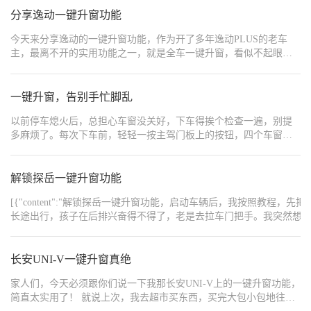
分享逸动一键升窗功能
今天来分享逸动的一键升窗功能，作为开了多年逸动PLUS的老车
主，最离不开的实用功能之一，就是全车一键升窗，看似不起眼，
却彻底解决了日常用车的各种小麻烦，实用性拉满。 车辆自带两档
车窗按键设计，主驾门板可全权控制全车车窗。轻提轻按可手动微
调车窗开合幅度，适合预留通风缝隙；深按深提即可触发一键全自
一键升窗，告别手忙脚乱
动升降，全程无需长按按键，行车中操作不低头不分心，大大提升
以前停车熄火后，总担心车窗没关好，下车得挨个检查一遍，别提
驾驶安全性。 这款车还支持钥匙遥控升窗的隐藏实用技巧，日常使
多麻烦了。每次下车前，轻轻一按主驾门板上的按钮，四个车窗齐
用率极高。夏季暴晒后，站在车外长按钥匙解锁键，车窗自动降
刷刷自动升起，全程不用我挨个操作。有次下雨天接家里人回家，
下，快速散去车内闷热热气；停车熄火忘记关窗时，无需重新通电
上车就打开了后排窗户，我不用回头，在主驾直接就能把窗户升上
上车，长按锁车键三秒，全车车窗自动闭合，杜绝雨天进水、车内
去，超方便。要是想透气，也能通过按键单独控制某个车窗的升
解锁探岳一键升窗功能
落灰、物品遗失的隐患。 同时在中控车机的车辆设置界面，可提前
降，想开多大开多大。最绝的是钥匙远程控制功能。好几次走到楼
开启闭锁自动升窗功能，锁车后车辆会自动检测并关闭未关严的车
[{"content":"解锁探岳一键升窗功能，启动车辆后，我按照
下，突然想起车窗忘关了，掏出钥匙长按锁车键，车窗就自动升起
窗。自带防夹保护设计，升降遇到阻碍会自动回弹，兼顾便捷与安
长途出行，孩子在后排兴奋得不得了，老是去拉车门把手。我突然想
来了，再也不用跑回车上折腾。当然这个功能也有一定范围距离，
全，是新手也能轻松上手的暖心实用配置。
开门，果然打不开了，只能从车外打开，这下我终于能安心开车了。","height":0,"ord
但是手机操控只要有流量，也可以实现远程一键升窗
{"content":"https://img3.baa.bitautotech.com/img/V2img3.baa.bitautotec
{"content":"https://img3.baa.bitautotech.com/img/V2img3.baa.bitautotec
长安UNI-V一键升窗真绝
{"content":"https://img3.baa.bitautotech.com/img/V2img3.baa.bitautotec
{"content":"https://img3.baa.bitautotech.com/img/V2img3.baa.bitautotec
家人们，今天必须跟你们说一下我那长安UNI-V上的一键升窗功能，
简直太实用了！ 就说上次，我去超市买东西，买完大包小包地往车