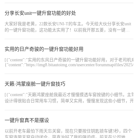
边走，快到车跟前才发现，后车窗居然没关！当时心里想着可别丢
东西。好在我这长安UNI-V有一键升窗，我站在车外，长按钥匙上的
锁车键，车窗就缓缓升起来了，那叫一个丝滑。这要是以前没这功
分享长安unit一键升窗功能的好处
能，我得把手里的东西全放地上，再钻进车里手动关窗，麻烦不
大家好我是老黄，22款长安UNI-T的车主。今天给大伙分享长安unit
说，还怕把东西弄丢。 还有一次，我停车后在路边等人，开着车窗
的一键升窗功能，这功能太实用了！以前我开那五菱，没有一键升
透气，等人的时候不小心睡着了。等我突然惊醒，发现周围光线暗
窗，停车离开的时候，每个车窗都得手动一个一个升，要是赶时
了不少，一看时间，已经过了好久。当时第一反应就是看看车窗，
间，还得手忙脚乱，就怕落下哪个没关。有一回着急去办事，车窗
还好有一键升窗，我在车里直接按一下按钮，车窗迅速关上，安全
没关好，回来发现车里落了一层灰，别提多糟心了。但自从买了长
实用的日产奇骏的一键升窗功能好用
感瞬间拉满。要是没有这功能，我在睡觉的时候，万一有什么东西
安unit，一键升窗功能直接把这些烦恼都解决了。停车的时候，只要
飞进车里，或者遇到下雨天，那可就完了。 这个一键升窗还挺智能
[{"content":"实用的东风日产奇骏的一键升窗功能好用，对于老司
轻轻一按，车窗就能自动关上，方便又快捷。这要是下雨天，人已
的。有时候我升窗升一半，突然想起来还有东西没拿，再按一下按
{"content":"https://img8.bitautoimg.com/usercenter/forummapifiles/2025
经在车外了，发现车窗没关，也不用再重新打开车门，淋着雨去关
钮，车窗就能停下来，等我拿完东西，再按又能接着升，完全不用
{"content":"https://img8.bitautoimg.com/usercenter/forummapifiles/2025
窗，直接在车外电子遥控钥匙按一下，车窗就能关上，避免雨水灌
担心操作失误。 一键升窗还能保护车内隐私。有时候我在车里放些
{"content":"https://img8.bitautoimg.com/usercenter/forummapifiles/2025
进车里，把内饰弄湿。而且，这个功能还能保障车内物品安全。有
贵重物品，停车后直接一键升窗锁车，别人从外面啥也看不到，心
{"content":"#【长期】心动车载好物推荐官#","order":1,"type":1}]
天籁·鸿蒙座舱一键升窗技巧
时候在路边临时停车，人短时间离开，按一下一键升窗，车窗快速
里特别踏实。不像以前，车窗没关好，总担心别人能看到车里的东
升起，别人就没法轻易伸手进车内拿东西，小偷小摸的也就没机会
西，老惦记着，干啥都不踏实。 有了长安UNI-V的一键升窗，我这
[{"content":"天籁鸿蒙座舱我最近才慢慢摸透车窗按键的
下手，心里也踏实。总之，长安unit的一键升窗功能看似简单，却给
用车体验直线上升。真心觉得这个功能太实用了，要是你也在考虑
设计得很贴合日常用车习惯，简单又实用，慢慢发现这些小细节，开车也多了不少省心
咱的日常生活带来了极大的便利，用过就知道有多香，真心推荐给
买车，不妨多关注一下有没有类似的实用配置，相信我，用了就离
{"content":"https://img8.bitautoimg.com/usercenter/forummapifiles/2026
大家！
{"content":"https://img8.bitautoimg.com/usercenter/forummapifiles/2026
不开！
{"content":"https://img8.bitautoimg.com/usercenter/forummapifiles/2026
一键升窗真不是摆设
{"content":"https://img8.bitautoimg.com/usercenter/forummapifiles/2026
{"content":"#天籁隐藏玩法大公开#","order":1,"type":1}]
以前开老车最怕下雨天忘关窗，现在只要按住钥匙锁车键3秒，四个
车窗连带天窗自动闭合，简直治好了我的强迫症。前天在公司地库