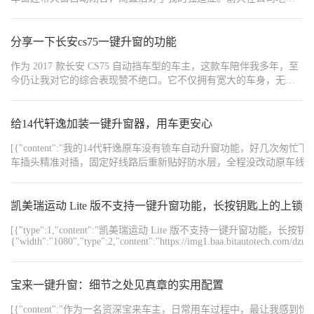
就验证了一把实用性。刚锁车走出十米，突然想起后排窗户好像没
关严，不用折返也不用重新通电，直接原地长按车钥匙，看着车窗
缓缓升起才安心。同事开日系车的还问我是不是装了改装模块，我
分享一下长安cs75一键升窗的功能
说原厂自带的功能。操作方式也简单：锁车状态下长按钥匙锁车
作为 2017 款长安 CS75 自动挡车型的车主，这款车陪伴我多年，至
键，或者带着钥匙在车边按住主驾门把手的感应区，两种方法都能
今仍让我对它的综合表现赞不绝口。它不仅拥有宽大的车身，无论
触发。刚开始总担心误触，实际用下来发现按键力度和时间都有保
是日常通勤还是全家出游，都能提供充裕的乘坐空间和储物空间，
护机制，不会随便关窗。
让每一次出行都格外舒适；动力表现也十分充沛，起步平稳、加速
有力，高速行驶时动力储备充足，超车变道轻松自如，完全能满足
给14代轩逸加装一键升窗器，用车更安心
日常驾驶的各种需求。 更让我惊喜的是，这款车的功能配置十分丰
[{"content":"我的14代轩逸原车没有锁车自动升窗功能，
富，除了常见的实用配置外，还藏着一个很多朋友都不知道的 “宝藏
车插头精准对插，固定好线路后重新贴好防水层，全程没改动原车线路。
功能”—— 一键升窗。夏天天气炎热，停车后偶尔会因为匆忙忘记关
忘关窗的烦恼，专营店的专业安装也让人放心，小小的升级让爱车实用性大幅提升，日
闭车窗，这时候不少朋友会下意识地重新打开车门、给车子通电，
{"content":"https://img8.bitautoimg.com/usercenter/forummapifiles/202
再手动关闭车窗，不仅麻烦还耽误时间。但其实，2017 款长安 CS75
{"content":"https://img8.bitautoimg.com/usercenter/forummapifiles/202
凯美瑞运动 Lite 版不支持一键升窗功能，长按钥匙上的上锁
早就为我们解决了这个难题。 只要握住车辆的遥控钥匙，找到上面
{"content":"https://img8.bitautoimg.com/usercenter/forummapifiles/2025
的锁车键并长按 10 秒钟以上，神奇的事情就会发生：车子的 4 个车
{"content":"#【长期】心动车载好物推荐官#","order":1,"type":1}]
[{"type":1,"content":"凯美瑞运动 Lite 版不支持一键升窗功能，长
窗会缓缓向上关闭，同时天窗也会自动闭合，整个过程无需上车操
{"width":"1080","type":2,"content":"https://img1.baa.bitautotech.com/dz
作，站在车外就能轻松完成。这个功能在日常生活中实用性极强，
比如每次停好车准备离开时，发现车窗没关，不用折返上车，只需
长按遥控钥匙就能搞定；遇到突发降雨，也能快速关闭车窗，避免
宝来一键升窗：细节之处见真章的实用配置
车内物品被雨水打湿。
[{"content":"作为一名资深宝来车主，日常用车过程中，最让我感