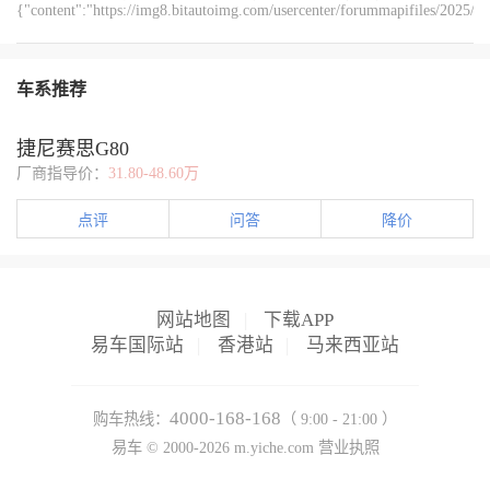
{"content":"https://img8.bitautoimg.com/usercenter/forummapifiles/2025
{"content":"清晨出门赶时间时，难免手忙脚乱。以往每次
尤为珍贵。","order":3,"type":1},
{"content":"https://img8.bitautoimg.com/usercenter/forummapifiles/2025
车系推荐
{"content":"行车途中，一键升窗功能同样发挥着重要作用
环境，避免因手动逐个关窗分散注意力，为行车安全提供了有力保障。","order":
{"content":"https://img8.bitautoimg.com/usercenter/forummapifiles/2025
捷尼赛思G80
{"content":"停车离开时，一键升窗功能更是省心。有时下
厂商指导价：
31.80-48.60万
子出行，都让人倍感安心。","order":7,"type":1},
{"content":"https://img8.bitautoimg.com/usercenter/forummapifiles/2025
{"content":"此外，这项功能还提升了爱车的安全性。车窗紧闭能有效
点评
问答
降价
{"content":"https://img8.bitautoimg.com/usercenter/forummapifiles/2025
{"content":"宝来的一键升窗功能，虽不似一些高科技配置那般引人注
网站地图
|
下载APP
易车国际站
|
香港站
|
马来西亚站
4000-168-168
购车热线：
（ 9:00 - 21:00 ）
易车 ©
2000-2026
m.yiche.com
营业执照