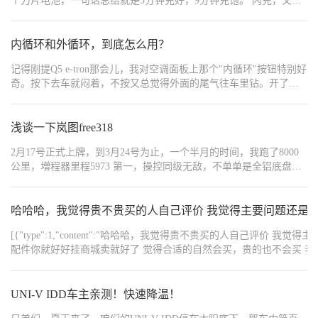
个刀片电池，一句话总结就是5分钟充好，9分钟充饱。 闪充，又具
有高能量密度、长寿命、高安全，令人感慨，这块领先全球的动力
电池，对于电车发展太重要了。 我原来也不太理解怎么做到闪充与
长寿命兼得，后来看了官方的解释，才明白，用了锂离子高速通道”
内循环和外循环，到底怎么用？
和“全温域智能热管理系统”，这两个技术不是凭空产生，而是通过投
记得刚提Q5 e-tron那会儿，我对空调面板上那个"内循环"按钮特别好
入大量研发而有的结果。 这i硬核闪充技术树立行业新标杆，以后大
奇。按下去车就闷着，不按又总觉得外面的尾气往车里钻。开了大
概率电车企业要朝着这方向而发展。 第二代刀片电池，有个厉害地
半年，现在总算摸清了门道，今天就跟大家聊聊这内循环和外循环
方提升，就是500次闪充循环后，边闪充、边针刺，没有发生热失
到底该怎么用。 第一次注意到这个功能是在去年冬天。那天早上特
控、没有冒烟起火。这也太不容易，以前老是担心这个问题，这次
别冷，我上车就开了暖风，顺手按了内循环按钮，心想这样车里应
浅谈一下岚图free318
也被跨越了，技术的普惠，就是造就利好消费者。
该热得快些。结果开了十几分钟，前挡风玻璃居然起雾了，越擦越
2月17号正式上牌，到3月24号为止，一个半月的时间，我跑了8000
花，差点看不清路。后来问了售后才知道，冬天开暖风最好用外循
公里，増程器里程5973 第一，操控同级无敌，不单单是全铝底盘带
环，让干燥的外界空气进来，这样不容易起雾。从那以后，我冬天
来的驾控升级，更是因为上了空悬这个无敌大杀器带来的非常直观
基本都开着外循环，除非遇到特别大的灰尘或者尾气特别重的情
的感受，高速自动调低底盘，带来高速起伏路面非常平稳的过渡，
况。 夏天的情况就完全反过来了。记得有次中午出门，外面温度快
走烂路，郊游模式底盘升到最高，通过性非常好，完全不怕磕到底
哈哈哈，我觉得贵不贵买的人自己评价 我觉得主要问题还是宣
40度，我上车就开了内循环，冷气效果确实好很多。但开了半小时
盘，这个对于新能源车来说是非常有必要的(终生质保可是有很多前
后，总觉得车里空气越来越闷，脑袋都有点发胀。后来我学聪明
[{"type":1,"content":"哈哈哈，我觉得贵不贵买的人自己
提的) 第二，车机系统，我只能说够用，对于一个纯粹的司机来说，
了，现在夏天都是先开内循环快速降温，等温度合适了就切换成外
配件你就好好挂商城卖就好了 觉得合适的自然会买，贵的也不会买 非
真的够用了，等充电的时候听个歌，QQ音乐最大的优点就是音源完
循环，或者直接开自动模式，让车子自己决定什么时候换气。 最让
级？ 说到车规级，我之前看技术沟通会就看到了座舱芯片骁龙8Gen3
备想听哪个歌星的歌基本上都有版权，爱奇艺偶尔看下电视，真的
我头疼的是下雨天。刚开始我总是一下雨就开内循环，觉得这样能
车规级和手机芯片以后是要融合吗？这个安全性是不是应该多聊聊，比
够用了(会员都是用送的积分兑换的，相当于免费) 第三，内饰，提
防止潮湿空气进来。结果发现车窗反而更容易起雾，后来才知道雨
说呢？","order":1},
UNI-V IDD车主亲测！快速降温！
车无任何异味，这个真的要给一个大大的赞，真的，看病很贵的，
天应该开外循环，同时把空调调到除湿模式。现在遇到下雨，我的
{"width":"940","type":2,"content":"https://img1.baa.bitautotech.com/dzus
大家在看车的时候多关注关注这个非常重要的指标吧，欧盟认证的
标准操作是：先开外循环，打开AC，温度调到22度左右，这样既能
{"width":"1055","type":2,"content":"https://img1.baa.bitautotech.com/dz