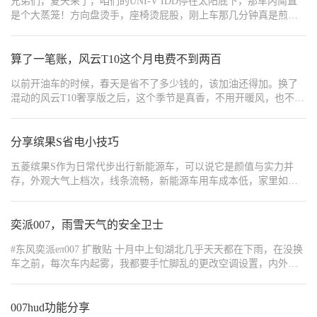
兄弟们，夏天来了，咱们的UNI-V IDD停在太阳底下，那车内简直
环保内饰用料，标志缝在座椅上面的，这个是市面上大部分车型都
除雾又能保持空气新鲜。 跑高速的时候我也总结出经验了。以前总
是个大蒸笼！方向盘烫手，座椅烫屁股，刚上车那几分钟真是煎
不具备的，一个相对封闭的空间，家里都有小孩老人，你扛得住，
觉得开外循环风噪大，一直用内循环。有次连续开了两小时，车里
熬。别硬扛，也别对着空调猛吹热风，今天分享一个实测超有效的
他们扛得住嘛？不要老是看什么智驾车机冰箱彩电大沙发，更多的
二氧化碳浓度高，整个人昏昏沉沉的。现在跑长途，我都是内循环
快速降温法，简单几步，让你上车瞬间舒服不少！ 1. 上车第一步：
关注一下健康吧 第三，做工，大毛病没有，但是我必须要吐槽一下
和外循环交替着用，一般开半小时内循环就切到外循环换换气。Q5
疯狂开窗！ 别急着点火开空调！先按解锁键，或者直接拉开车门
算了一笔账，风云T10这个月电费不到两百
这个门板的隔音问题，特别是风燥，胎噪我能忍，这个风燥啊，我
e-tron的自动空调其实挺智能的，设定好温度后，它会自动调节内外
（感应解锁也行）。 最最最关键的一步来了：把四个车窗全部降到
实在是有点受不了了，就是打开外循环，然后因为车门的缝隙漏风
循环，根本不用我操心。 遇到堵车的时候，内循环就派上大用场
以前开油车的时候，春天是省不了多少钱的，该加油还得加。换了
底！别心疼，就开最大！天窗如果能开也一并打开（向上翘起或向
就会有那种吹口哨的风燥，特别是我这6000公里80％都是高速，一
了。特别是跟在柴油车后面，那个尾气味简直了。现在我只要看到
混动的风云T10奢享版之后，这个季节是真香，不用开暖风，也不用
后滑动都行）。目的就一个：让闷在车里滚烫的空气以最快速度跑
路听着这种风燥我真的有点烦躁，正常的风燥和路燥我觉得我都能
前面有冒黑烟的车，马上就会按下内循环按钮，等拉开距离后再切
开冷气，百公里电耗直接从冬天的22度降到了15度左右。 我家地下
出去！ 坚持1-2分钟：这个过程很重要，让车内外空气充分交换。你
接收，这种漏风的嘘嘘声真的让人头疼，这个看我后面怎么想办法
换回来。不过要注意的是，长时间开内循环会导致车内二氧化碳浓
车位装了充电桩，晚上十点后三毛九一度电。这个月我特意记了一
会明显感觉到一股热浪从车窗涌出。想象一下，热空气比冷空气
解决一下
度升高，容易犯困，所以最好不要连续使用超过一个小时。 空气质
下，跑了差不多1100公里，市区上下班、周末带孩子去公园、偶尔
分享缤果S省电小技巧
轻，它自然就往上跑出去了。 2. 第二步：点火，开启外循环大风
量好的时候，我特别喜欢开着外循环。Q5 e-tron的空调滤芯很给
跑趟郊区，基本都是纯电在跑，就最后两天电量不够了才用了点
量！ 坐进车里，踩刹车按启动键点火（IDD启动很安静）。 马上打
力，开外循环时能明显感觉到进来的空气特别清新。尤其是清晨或
五菱缤果S作为日常代步出行新能源车，可以说它是颜值与实力并
油。算下来电费一百六十多块，搁以前那台2.0T的油车，一千多公
开空调！找到中控屏上的空调界面，或者直接用方向盘/中控的实体
者雨后，开着天窗再配合外循环，整个车厢里都是大自然的味道。
存，外观大气上档次，线条流畅，新能源车用车成本低，家里如果
里怎么也得七八百块钱油费。 当然，我也不是天天盯着电费过日
按键（如果有的话）打开A/C制冷开关。 重点来了：模式调到“外循
不过遇到雾霾天，我就会乖乖切回内循环，毕竟再好的滤芯也比不
申请充电桩，充一次电也就十几块钱，很多朋友问我电车怎么使用
子，但每到月底看账单的时候，心里还是美滋滋的。总体而言，春
环”！这个标志通常是个箭头从车外指向车内的图标。同时，把风量
上直接把脏空气挡在外面。 现在我基本上养成了这样的习惯：平时
能更省电，尤其在北方的寒冷冬季，在这里我给大家整理一些小技
夏交替就是混动车的主场，能跑、能省、还不用心疼电费。有充电
开到最大档（MAX A/C模式也行，它通常会自动开启最大风量、最
城市里开自动模式，让车子自己决定；遇到特殊天气或者路况再手
巧 ▫️出发前 1.远程预热10分钟左右(手机APP端提前启动车辆打开空
奕派007，雨雪天气的安全卫士
条件的话，混动车平时当电车开，是真的划算。 #风云T10
低温度、内循环，但我们先不用它）。 这时空调全力制冷，但因为
动切换。其实开久了就会发现，Q5 e-tron的空调系统设计得很人性
调) 2. 胎压上调0.2bar，清后备箱无用重物(平时注意车辆的胎压情
是外循环，车外相对没那么热的空气被快速吸入，经过冰冷的空调
化，内循环和外循环的按钮就在最顺手的位置，切换起来特别方
#东风奕派eπ007 扩散贴 十月中上旬湖北几乎天天都在下雨，在没换
况) ▫️制热优先（省电关键） 1.座椅加热先开，再开暖风22-24℃ 2.暖
蒸发箱，变成强劲的冷风，继续把车内残留的热气“吹”出去、挤出
便。而且中控屏上会清楚地显示当前是哪种循环模式，完全不用担
车之前，每次车内起雾，我都要手忙脚乱的更改空调设置，内外循
风开1-2档+内循环，内循环比外循环省电约30% 3.除雾开后有效果了
去。继续吹个1分钟左右。 3. 第三步：关窗，切换内循环，享受清
心搞混。 说到底，内循环和外循环没有绝对的好坏，关键是要根据
环，风量大小，但是经常忙中出错，有时候实在没办法只能用手隔
立即调回，别一直开强除雾 ▫️驾驶省电 切ECO/经济模式，能量回收
凉！ 感觉车内温度明显下来了（大概总共2-3分钟吧），热气没那么
实际情况灵活使用。就像穿衣服一样，天冷了要加外套，热了要脱
几分钟擦一下镜子，狼狈不已。 自从换了奕派，现在雨天开车再也
选择强 ✨平稳踩电门，避免急加/急刹，尽量车速保持在80码以下最
熏人了。 关上车窗和天窗！ 把冷气都锁在车里。 关键切换：把空调
掉，开车也要学会"看天气用循环"。开电动车本来就是为了更舒适更
不需要搜索“下雨车内起雾怎么设置空调”，奕派感测到了下雨会主动
007hud功能分享
省电 ▫️充电养护 有余温时充电，0℃以上充电效率高 日常30%-80%电
循环模式从“外循环”切换到“内循环”！ 图标通常是个车内箭头循环