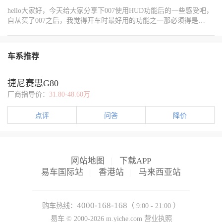
智能的出行体验，把这些小功能都用对了，开车才会更享受。
询问，是否开启雨雪模式。这时候只需要屏幕上点一下，专心开
量，长途前先用慢充给充满，后续需要快充最好充80%即可，慢充更
的标志。 内循环让车内的冷空气在车内循环制冷。这时候车内的空
hello大家好，今天给大家分享下007使用HUD功能后的一些感受吧，
车，剩下的都交给奕派吧，开启后前挡除雾、后视镜加热自动启
养护电池，大家按这些进行操作一下试试效果会不会改善很多，如
气已经是相对凉快的了，空调不需要再费力去冷却外面滚烫的新鲜
自从买了007之后，我觉得开车时最好用的功能之一那必须得是
动，雾灯和近光灯也同步亮起，再大的雨也能保持视线清晰。 夏季
果大家有更多省电的办法欢迎进行交流
空气，制冷效率会大大提升，车内温度会下降得更快、更明显！风
HUD，刚接触这个功能的时候还有点不太适应 眼睛老是不自觉地还
为了阻挡太阳光的遮阳帘我也抽空收了起来，恢复了全景玻璃的奕
量也可以根据体感适当调小一点了。 UNI-V IDD小贴士： 远程启动
往仪表盘那瞟，感觉眼睛不知道该聚焦到哪，但开上一段时间之后
派在雨中姿态帅的爆炸，仿佛在说，安全问题交给我，你就放心
是个宝（如果有这功能）： 提前几分钟用手机APP远程启动车辆并
可以说是完全改观了。显示屏上面的信息不仅能够清晰地显示导航
吧。
车系推荐
打开空调（记得设置好温度和内循环），等你走到车边，里面已经
信息，比如前方路口怎么转距离目的地还有多远，清清楚楚指引导
凉快多了！但开窗散热这步还是手动做更快。 空调出风口调节：降
航路线，不用低头看手机或者中控屏导航地图了，而且智驾相关提
温时可以把出风口尽量向上吹，冷空气下沉，能更快让整车凉下
示啥时候自动跟车速度多少都一目了然。不过咱也得说说期望要是
捷尼赛思G80
来。 实测下来，这个方法比直接上车关窗开内循环空调，降温速度
官方大大以后再更新一下系统加上个歌词显示那就真是锦上添花
厂商指导价：
31.80-48.60万
快得多，人也舒服！尤其是咱们IDD，提前用空调也不怎么耗油（电
了，想想一边听着喜欢歌曲旋律跟着哼唱一边看着HUD上同步跳动
在驱动空调），更划算。各位车友下次试试，效果绝对惊喜！欢迎
歌词，开车氛围感直接拉满，心情肯定超愉悦，期待后续带来更多
交流更多夏日用车小妙招！
点评
问答
降价
更新。
网站地图
|
下载APP
易车国际站
|
香港站
|
马来西亚站
4000-168-168
购车热线：
（ 9:00 - 21:00 ）
易车 ©
2000-2026
m.yiche.com
营业执照