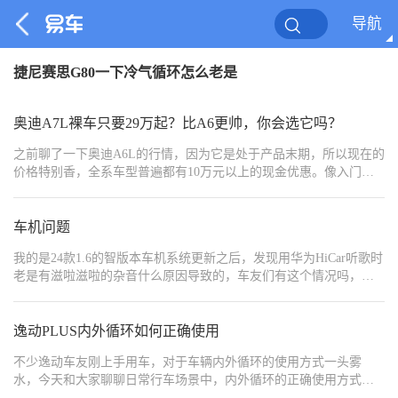
导航
捷尼赛思G80一下冷气循环怎么老是
奥迪A7L裸车只要29万起？比A6更帅，你会选它吗？
之前聊了一下奥迪A6L的行情，因为它是处于产品末期，所以现在的
价格特别香，全系车型普遍都有10万元以上的现金优惠。像入门款
的2025款 改款 40 TFSI豪华动感型裸车都直接来到了29万左右，月
销量也轻松达到了1.5万台的级别。但让我意外的是，现在还处于当
打之年的奥迪A7L在优惠力度上也不遑多让，入门款裸车也来到了29
车机问题
万左右。我说怎么最近老是看见还没上牌的A7L在路上跑，原来是价
我的是24款1.6的智版本车机系统更新之后，发现用华为HiCar听歌时
格太吸引人了！
老是有滋啦滋啦的杂音什么原因导致的，车友们有这个情况吗，哪
位大神能指点一下该怎么解决
逸动PLUS内外循环如何正确使用
不少逸动车友刚上手用车，对于车辆内外循环的使用方式一头雾
水，今天和大家聊聊日常行车场景中，内外循环的正确使用方式。
首先认清内外循环按键，逸动配备实体按键，位于空调控制面板，