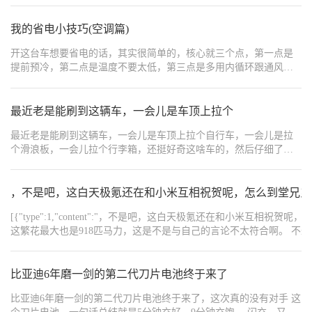
图标是小车内部带有箭头。按一下指示灯亮起，即为内循环；再次
按下指示灯熄灭，切换为外循环。 内循环，简单来说就是车内空气
我的省电小技巧(空调篇)
密闭循环，阻隔外界空气流入。适用场景：堵车、途经隧道时开
开这台车想要省电的话，其实很简单的，核心就三个点，第一点是
启，避免尾气、灰尘涌入车厢；夏季开启空调制冷同样建议打开内
提前预冷，第二点是温度不要太低，第三点是多用内循环跟通风
循环，锁住冷气，维持车内凉爽。 外循环则是连通车内外，实现空
一。夏天制冷最省电的设置 1。夏天开车上车前必须要做一件事，那
气交换。车内有人抽烟，开外循环有助于烟气快速散出；冬季开启
就是先打开车窗跟车门散热透气两三分钟，夏天车辆暴晒，车内的
暖风，使用外循环可以更好利用发动机余热升温；高速行驶时建议
气温会比较高，先通下风，然后再关窗开开制冷。 2。用车之前我们
最近老是能刷到这辆车，一会儿是车顶上拉个
开外循环，持续流通新鲜空气，缓解驾驶疲惫。 日常行车基本就是
可以提前15分钟用APP远程开启极速降温模式，这时候只会降下一点
这些场景，大家根据路况灵活切换即可。空气质量差、夏天空调制
最近老是能刷到这辆车，一会儿是车顶上拉个自行车，一会儿是拉
点车窗透气，然后开空调，我觉得还挺好用的。 3。空调的温度越低
冷选择内循环；需要通风换气、跑高速、冬季取暖选择外循环。灵
个滑浪板，一会儿拉个行李箱，还挺好奇这啥车的，然后仔细了解
就越耗电，所以我们要找到一个合适的区间，比如把空调开到22~24
活切换内外循环，能让我们驾乘更舒适，行车更安全。
了一下，这是一辆领克的车，叫什么领克07GT。领克07我知道呀，
度左右，打开ac模式，自动模式，先外循环5~10分钟排掉热气，然
怎么又来了一个领克07GT，他这款车说是主打家用性能户外，多种
后再切换内循环，这样就最省电了，然后风量的话一般都是2~3档就
用车的场景，而且看着这是一辆两厢车，一般这种户外车还是两厢
，不是吧，这白天极氪还在和小米互相祝贺呢，怎么到堂兄弟
可以了。 4。如果是单人开车的话，可以关掉后排的出风口，这样主
车多一点，这样是不是价格很贵，什么又是性能，又是户外的。
驾会更快的凉下来。 5。高速开车的话不要开窗，降低风阻，这样可
[{"type":1,"content":"，不是吧，这白天极氪还在和小
以更省电。 6。最后尽量把车停在阴凉处，尽量不要暴晒。7。关于
这繁花最大也是918匹马力，这是不是与自己的言论不太符合啊。 不过我去搜
风口的设置，一般情况下把风口调上，因为冷气是比较重的，冷气
己想象了。至于说什么弯道快和直线快的区别，我建议莲花也把这些
会下沉。这样的话整体车内也冷的比较快。 (吐槽一下，想要极致的
己强，那就拿出圈速来，老是数以前的成绩可打不败未来的对手。","order
省电，那就不要开空调了。
{"width":"1440","type":2,"content":"https://img1.baa.bitautotech.com/dzu
比亚迪6年磨一剑的第二代刀片电池终于来了
比亚迪6年磨一剑的第二代刀片电池终于来了，这次真的没有对手 这