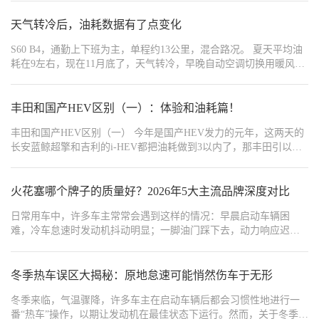
机。","order":4},{"type":1,"content":"4. 油箱见底才加油
{"type":1,"content":"5. 高挡低速硬扛、拖挡行驶：发
天气转冷后，油耗数据有了点变化
大。","order":6},{"type":1,"content":"6. 水温高还继续
{"width":"1242","type":2,"content":"https://img1.baa.bitautotech.com/dz
S60 B4，通勤上下班为主，单程约13公里，混合路况。 夏天平均油
耗在9左右，现在11月底了，天气转冷，早晚自动空调切换用暖风，
当前油耗基本稳定在8.5~8.8之间。 主要观察： ——冷车启动初期油
耗提升，前5分钟波动较大 ——暖风开启对电器负载影响不如压缩机
制冷的空调大，但冷车发动机启动感觉声音大很多 ——堵车还是拉
丰田和国产HEV区别（一）：体验和油耗篇！
高油耗的主要原因 观察下来就是冬天用的暖风主要来源于发动机自
丰田和国产HEV区别（一） 今年是国产HEV发力的元年，这两天的
身热量，所以不会过于依赖空调系统本身的运行，从油耗上我感觉
长安蓝鲸超擎和吉利的i-HEV都把油耗做到3以内了，那丰田引以为
是比夏天更友好的，主要影响因素还是在行驶路况的区别了。
傲的THS还有优势吗？！体感上，丰田这套行星齿轮（THS）的优势
一直是“顺”，起步、跟车、加速都很丝滑，毕竟人家二十多年打磨出
来的基本功。但有一个问题就是，一旦深踩或者高速再加速，发动
火花塞哪个牌子的质量好？2026年5大主流品牌深度对比
机转速会先拉高，声音和速度不同步，有一种“橡皮筋感”，很多人开
日常用车中，许多车主常常会遇到这样的情况：早晨启动车辆困
过丰田卡罗拉双擎或丰田雷凌双擎都能体会到。
难，冷车怠速时发动机抖动明显；一脚油门踩下去，动力响应迟
缓，加速变得疲软无力；甚至连去加油站的频率也变得越来越高，
油耗直线上升。面对这些问题，去维修店检查时，师傅往往会给出
一个答案：“该换火花塞了”。
冬季热车误区大揭秘：原地怠速可能悄然伤车于无形
冬季来临，气温骤降，许多车主在启动车辆后都会习惯性地进行一
番“热车”操作，以期让发动机在最佳状态下运行。然而，关于冬季热