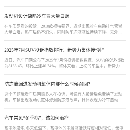
车的正确方法，却存在着诸多误区。其中，原地怠速热车作为一种
看似简单直接的方式，实则可能悄然间对车辆造成损害。本文将深
入揭秘冬季热车的误区，特别是原地怠速热车可能带来的危害，帮
发动机设计缺陷冷车冒大量白烟
助车主们树立正确的热车观念。一、原地怠速热车的传统观念与误
在车质网看的投诉，2018款福特锐界，近期出现冷车启动排气管冒
区
大量白烟，热车后仍不消失，同时防车冻液液位持续下降、无外部
渗漏，经4S店检查确认为发动机内部质故障，冷却液进入气缸燃
烧。该问题是2018款锐界2.0T网车型普遍存在的发动机质量缺陷，
并非车主使用、保养不当造成。
2025年7月SUV投诉指数排行：新势力集体接“锤”
近日，汽车门网公布了2025年7月份投诉指数数据，SUV的投诉指数
为8133.45，环比上涨40.34%。整体来看，上榜的车型中，新势力占
了50%，自主车企占了50%。理想L6、L7、L9的问题集中在车身异
响、长安两款车型长安UNI-K 智电iDD、长安UNI-K因变速箱顿挫、
车机不升级的问题再次登上投诉榜单，唐新能源、宋PLUS新能源两
防冻液漏进发动机缸体内部什么时候召回？
款比亚迪车型因新车降价增配、发动机异常启动的问题登上投诉榜
这个问题我看车质网很多人在投诉，听说有人投诉后免费换了发动
单，但投诉声量有所减弱。本月车圈“顶流”小米YU7因锁单后交付时
机。车辆出现发动机缸体渗漏防冻液故障，具体表现为冷车启动冒
间过长遭到车主大量投诉，投诉指数暴涨3650%，成为本月SUV上涨
白烟、发动机运转抖动，仪表盘亮起车发动机故障指示灯。经4S店
幅度最大的车型。
检测，确认故障原因为发动机2缸位置渗漏防冻液，该问题属于缸体
水质道密封存在问题，是2016-2018款MKX2.0T车型普遍存在的批次
汽车常见“冬季病”，该如何治疗
性问题，属于车辆本网身设计相关问题，并非人为使用不当、车辆
蓄电池没电 冬天低温下，蓄电池的电解液活跃程度相对较低，储电
正常老化造成，4S店也已确认该故障为车型常见问题。