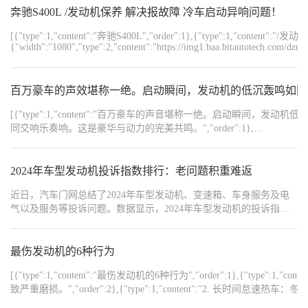
高转速，直到水温升高到正常范围，再正常加速。这样既能让发动
奔驰S400L /发动机保养 解决报故障 冷车启动异响问题！
机预热，又能减少积碳。 冬季气温低，机油流动性差，启动发动机
[{"type":1,"content":"奔驰S400L","order":1},{"type":1,"content
的时候，别猛踩油门，不然会加剧发动机磨损。
{"width":"1080","type":2,"content":"https://img1.baa.bitautotech.com/dzu
{"width":"1080","type":2,"content":"https://img1.baa.bitautotech.com/dz
{"width":"1080","type":2,"content":"https://img1.baa.bitautotech.com/dzu
百万豪车的声效堪称一绝。启动瞬间，发动机的低沉轰鸣如同
[{"type":1,"content":"百万豪车的声音堪称一绝。启动
同交响乐奏响。这是豪华与动力的完美共鸣。","order":1},
{"width":"1080","type":2,"content":"https://img1.baa.bitautotech.com/dzu
{"width":"1080","type":2,"content":"https://img1.baa.bitautotech.com/dzu
{"width":"1080","type":2,"content":"https://img1.baa.bitautotech.com/dzu
2024年车型发动机投诉指数排行：老问题积重难返
{"width":"1080","type":2,"content":"https://img1.baa.bitautotech.com/dz
近日，汽车门网总结了2024年车型发动机、变速箱、车身服务及电
气以及服务等投诉问题。数据显示，2024年车型发动机的投诉指数
为20643，同比下降35.3%。上榜的车型中比亚迪一家车企占据四
席，发动机异常启动成为投诉的主要原因。飞度、君威因同样的冷
车启动困难分别位列第四位和第五位。标致408和瑞虎8因老生常谈
最伤发动机的6种行为
的发动机烧机油的问题的登投诉榜单第七名。
[{"type":1,"content":"最伤发动机的6种行为","order":1},{
致严重磨损。","order":2},{"type":1,"content":"2. 长
{"type":1,"content":"3. 机油长期不换或乱加机油：机