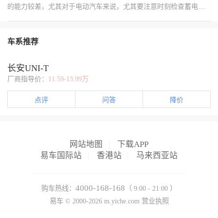
的能力较差，尤其对于电动汽车来说，尤其要注意时刻检查蓄电池
的电量，熄火后不要忘记关空调、大灯等用电设备，避免亏电，也
避免把自己扔到半路挨冻。 启动困难 冬天发动机总是启动困难，除
了蓄电池没电造成的车辆无力外，还有可能是发动机进气部位积炭
车系推荐
造成的，建议入冬前清洗一下节气门，可以减少这种情况的发生。
另外，机油在冬天粘稠度会增加，使发动机阻力加大，也是造成发
动机启动困难的原因之一，可以适当改换粘稠度稀一点的机油。 加
长安UNI-T
速无力 在低温下加速无力，也是冬季常见的故障之一，主要表现为
厂商指导价：
11.59-13.99万
车子刚刚启动不久，在需要加速的时候却加不起来，出现拉扯感，
几分钟后恢复正常。这种情况的发生可能是火花塞积碳过多，热车
点评
问答
降价
不充分造成，等水温达到正常温度故障消失；或者是火花塞或点火
线圈故障，表现为单缸或多缸失火，同时故障灯会发出提示。建议
老车车主定期检查火花塞，如果积炭过多或间隙过大，应及时清理
或更换。 ABS故障灯亮起 在冬季出现ABS故障灯报警，多数都是车
子在雪天行驶时，车轮内侧的ABS传感器与雪水发生接触，出现和
网站地图
|
下载APP
连接磁感应线圈接触不良，导致ABS在自检时出现故障。一般在雪
易车国际站
|
香港站
|
马来西亚站
水干了以后，故障就会消失。如果报警灯仍然不灭，可以去维修站
清理一下ABS传感器并进行故障检测，看看是否存在其它问题。 水
温上不来 发动机温度上不来或升温速度很慢，且暖风不热，这个问
4000-168-168
购车热线：
（ 9:00 - 21:00 ）
题较为常见。多数会表现为堵车或等红灯时水温回升，车子一跑起
易车 ©
2000-2026
m.yiche.com
营业执照
来温度迅速下降。导致这种情况的最主要原因是节温器故障，总是
保持在大循环的状态，更换节温器后立即得到改善。 冷车怠速抖动