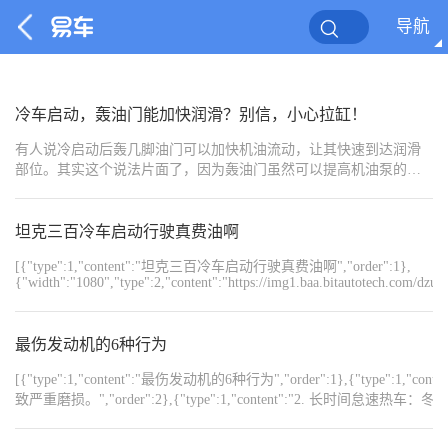
导航
冷车启动，轰油门能加快润滑？别信，小心拉缸！
有人说冷启动后轰几脚油门可以加快机油流动，让其快速到达润滑
部位。其实这个说法片面了，因为轰油门虽然可以提高机油泵的压
力，让机油更快到达润滑部位，但这个度把握不好的话反而适得其
反，不仅会加速磨损，甚至还会导致拉缸。
坦克三百冷车启动行驶真费油啊
[{"type":1,"content":"坦克三百冷车启动行驶真费油啊","order":1},
{"width":"1080","type":2,"content":"https://img1.baa.bitautotech.com/dz
最伤发动机的6种行为
[{"type":1,"content":"最伤发动机的6种行为","order":1},{
致严重磨损。","order":2},{"type":1,"content":"2. 长
{"type":1,"content":"3. 机油长期不换或乱加机油：机
机。","order":4},{"type":1,"content":"4. 油箱见底才加油