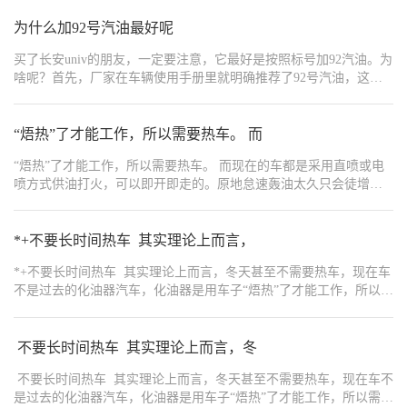
{"type":1,"content":"3️⃣ 上马路牙子或过坑时不减速","order"
为什么加92号汽油最好呢
长期高速通过坑洼路面或直接冲上马路牙子，会加速这些部件的老化
题，其实与使用方式有很大关系。通过这些路况时适当减速，可以显著延长底盘部件的寿命。","o
买了长安univ的朋友，一定要注意，它最好是按照标号加92汽油。为
{"type":1,"content":"4️⃣ 长时间D挡踩刹车等待","order":1
啥呢？首先，厂家在车辆使用手册里就明确推荐了92号汽油，这说
然短时间影响不大，但长期如此会增加内部磨损。从保护变速箱的角度考虑，
明92号油完全能满足发动机的正常运转需求，用起来不会对车有啥
{"type":1,"content":"","order":14},{"type":1,"content":
损害。 其次，从经济角度来说，92号汽油比95号便宜。要是你日常
于开启状态。这样在下次启动时，发动机会与空调压缩机同时启动，
开车比较多，长期加92号油，一年下来能省不少钱呢。虽说95号汽
“焐热”了才能工作，所以需要热车。 而
调，再熄火，可以减少不必要的负担。","order":16},
油抗爆性更好，高负荷运转时发动机运行更平稳，但咱长安univ发动
{"width":"1080","type":2,"content":"https://img1.baa.bitautotech.com/dz
“焐热”了才能工作，所以需要热车。 而现在的车都是采用直喷或电
机的压缩比没那么高，不需要95号汽油来防止爆震。所以，只要你
喷方式供油打火，可以即开即走的。原地怠速轰油太久只会徒增积
的驾驶风格不是特别激进，平常在市区代代步，加92号汽油就完全
碳，基本上点火，系好安全带，设置好导航，就可以慢慢启动走
够啦，又省钱又省心 。
了。 但事无绝对，来自东北极寒地区有的车友反映不热车车子根本
动弹，这就根据车子情况而定。一般水温快到了也就能走，切记不
*+不要长时间热车 其实理论上而言，
要长时间热车，长时间原地怠速热车
*+不要长时间热车 其实理论上而言，冬天甚至不需要热车，现在车
不是过去的化油器汽车，化油器是用车子“焐热”了才能工作，所以需
要热车。 而现在的车都是采用直喷或电喷方式供油打火，可以即开
即走的。原地怠速轰油太久只会徒增积碳，基本上点火，系好安全
带，设置好导航，就可以慢慢启动走了。 但事无绝对，来自东北极
不要长时间热车 其实理论上而言，冬
寒地区有的车友反映不热车车子根本动弹，这就根据车子情况而
不要长时间热车 其实理论上而言，冬天甚至不需要热车，现在车不
定。一般水温快到了也就能走，切记不要长时间热车，长时间原地
是过去的化油器汽车，化油器是用车子“焐热”了才能工作，所以需要
怠速热车，不仅会造成发动机燃烧不充分，容易产生积碳，而且机