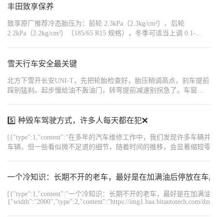
{"type":1,"content":"5. 高挡低速硬扛、拖挡行驶：发
丰田致享保养
大。","order":6},{"type":1,"content":"6. 水温高还继续
{"width":"1242","type":2,"content":"https://img1.baa.bitautotech.com/dz
致享原厂推荐冷态胎压为：前轮 2.3kPa（2.3kg/cm²）、后轮
2.2kPa（2.2kg/cm²）（185/65 R15 规格），冬季可适当上调 0.1-
0.2kPa，提升轮胎抓地力，但不可超过满载推荐值。冷车启动后，怠
速预热 1-2 分钟，待水温升至正常后再加速行驶，避免冷机高负荷
运转。长期停放时，选择室内车库或避风处，减少低温对车辆部件
雪天行车安全最关键
的损害。定期清理发动机舱内的落叶、杂物，防止积水结冰后损坏
北方下雪开长安UNI-T，先把轮胎检查好，胎压稍调高点，刹车提前
管路。#智慧丰行家 #爱车冬季保养指南 #我的超值座驾
踩别猛刹。起步慢给油不轰油门，转弯提前减速别拐急了。车窗后
视镜除霜除雾要弄干净，跟车距离要拉远些。尽量走清雪的路，别
压着厚雪开，六年多的车也顺手，慢点开才是最稳当的。
5️⃣ 种毁车驾驶方式，许多人每天都在犯❌
[{"type":1,"content":"在多年的汽车维修工作中，我们
车辆，但一些看似微不足道的细节，随着时间的推移，会显著缩短零
惯，建议大家尽量避免。","order":1},{"type":1,"content":"","order":2},
启动时，机油尚未完全循环到所有摩擦部位，各部件处于相对润滑不
一个冷知识：长期不开的老车，最好是在加满油后停放在车库
音增大、动力下降，甚至出现烧机油等问题。更合理的方式是启动后
力。","order":4},{"type":1,"content":"","order":5},{"type":1
[{"type":1,"content":"一个冷知识：长期不开的老车，最好是在
油灯亮了才去加油，但汽油不仅是燃料，还承担着为汽油泵散热的作
{"width":"2000","type":2,"content":"https://img1.baa.bitautotech.com/dzu
的车辆都有长期低油量行驶的情况。建议在油量低于四分之一时就安排加油，可以减少这类问题的