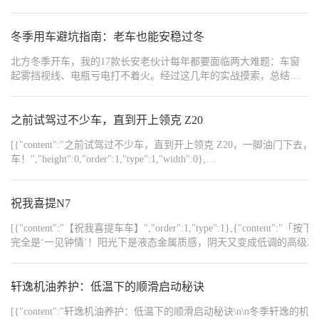
热车。 而现在的车都是采用直喷或电喷方式供油打火，可以即开即
油和变速箱油的温度上升也很慢。
走的。原地怠速轰油太久只会徒增积碳，基本上点火，系好安全
带，设置好导航，就可以慢慢启动走了。 但事无绝对，来自东北极
冬季用车避坑指南：老车也能安稳过冬
寒地区有的车友反映不热车车子根本动弹，这就根据车子情况而
北方冬季开车，我的17款长安老伙计每年都要面临两大难题：车窗
定。一般水温快到了也就能走，切记不要长时间热车，长时间原地
起雾挡视线、电瓶亏电打不着火。经过这几年的实战摸索，总结出
怠速热车，不仅会造成发动机燃烧不充分，容易产生积碳，而且机
一套专门适配老长安的冬季用车技巧，亲测有效，新手车主直接照
油和变速箱油的温度上升也很慢。
搬就行！ 先解决最头疼的车窗起雾问题。老长安没有智能除雾，全
靠手动操作才不慌。前挡起雾时，别瞎开AC键冻得发抖，正确操作
之前试驾过不少车，直到开上领克 Z20
是：打开外循环+风向对准前挡，温度调至24℃左右，风量开3-4
[{"content":"之前试驾过不少车，直到开上领克 Z20，一脚油门下
档，再把主驾车窗降5厘米缝隙，10秒就能清雾，还不反复。后窗和
车！","height":0,"order":1,"type":1,"width":0},
后视镜起雾更简单，按下车上的电加热键，几分钟就通透，变道再
{"content":"https://img3.baa.bitautotech.com/img/V2img3.baa.bitautotech
也不用探头瞅了。我还备了自制防雾剂，洗洁精和水按1:10混合，喷
在玻璃内侧擦干净，能管一周不起雾，成本才几毛钱。 再说说老车
祝我喜提N7
电瓶防亏电技巧。17款长安的电瓶用了这么多年，冬季特别娇贵。
停车熄火前一定要先关空调、大灯，别让电器跟着启动车，不然瞬
[{"content":"【祝我喜提车车】","order":1,"type":1},{"co
间耗电太伤电瓶 。如果一周不开车，记得启动后怠速5分钟，或者开
完全是‘一见钟情’！阳光下是液态金属质感，阴天又变成低调的高级灰，仔细看
出去跑3公里，让电瓶充充电。我还养成了一个习惯：启动车时如果
力】","order":5,"type":1},{"content":"打
第一次没打着，间隔5秒再试，连续启动会把电瓶榨干，这点老车主
——这空间设计比我家衣柜还懂收纳！","order":6,"type":1},{"co
一定要注意 。 最后补充两个细节：冬季冷车启动后，别马上猛踩油
啦！","order":8,"type":1},{"content":"▸ 副驾成
轩逸机油养护：低温下的顺滑启动秘诀
门，让发动机怠速预热1分钟，保护变速箱和发动机；雨刷器冻在玻
新！","order":10,"type":1},{"content":"总之，N7目前体验完美，期待解锁更
璃上时，千万别硬掰，开暖风对着前挡吹几分钟，自然就能化开，
{"content":"https://img8.bitautoimg.com/usercenter/forummapifiles/2025
[{"content":"轩逸机油养护：低温下的顺滑启动秘诀\n\n
避免雨刷胶条断裂。 其实老车过冬不用愁，掌握这些针对性技巧，