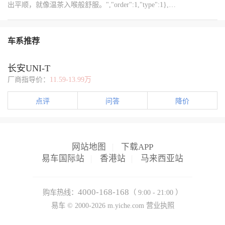
{"content":"https://img8.bitautoimg.com/usercenter/forummapifiles/2025
出平顺，就像温茶入喉般舒服。","order":1,"type":1},
我的17款长安每年都能安稳扛过零下十几度的寒冬。你们的长安冬
{"content":"https://img8.bitautoimg.com/usercenter/forummapifiles/2025
{"content":"https://img8.bitautoimg.com/usercenter/forummapifiles/2025
{"content":"https://img8.bitautoimg.com/usercenter/forummapifiles/2025
季还有啥小毛病？评论区交流下解决方案！
{"content":"https://img8.bitautoimg.com/usercenter/forummapifiles/2025
{"content":"#我的爱车我主理#","order":1,"type":1}]
{"content":"https://img8.bitautoimg.com/usercenter/forummapifiles/2025
{"content":"#【长期】降温养车「冷」知识#","order":1,"type":1}]
车系推荐
长安UNI-T
厂商指导价：
11.59-13.99万
点评
问答
降价
网站地图
|
下载APP
易车国际站
|
香港站
|
马来西亚站
4000-168-168
购车热线：
（ 9:00 - 21:00 ）
易车 ©
2000-2026
m.yiche.com
营业执照