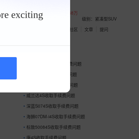
品牌：
现代
re exciting
厂商指导价：
16.98-19.68万
北京参考价：
11.48万
级别：紧凑型SUV
点评
视频
报价
社区
文章
提问
推荐内容
RAV4荣放4S收取手续费问题
奕派M84S收取手续费问题
昂科威S4S收取手续费问题
威兰达4S收取手续费问题
深蓝S074S收取手续费问题
海狮07DM-i4S收取手续费问题
标致50084S收取手续费问题
唐4S收取手续费问题