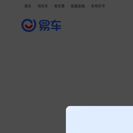
易车
淘车车
易车惠
易鑫金融
本地车市