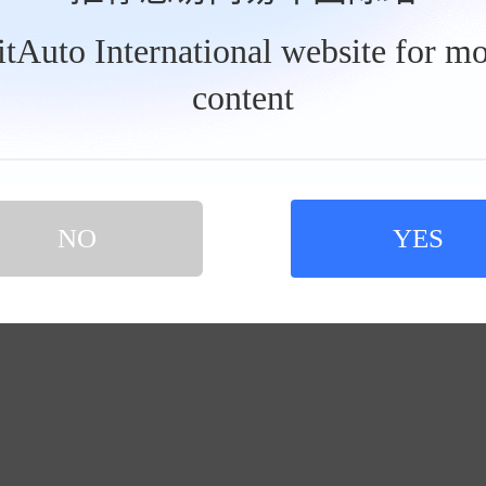
BitAuto International website for mo
content
NO
YES