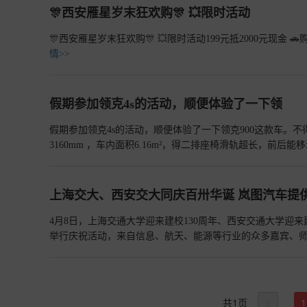
🎊西安雁星岁末狂欢购🎊 💥限时活动
🎊西安雁星岁末狂欢购🎊 💥限时活动199元抵2000元现金 
情>>
假期参加领克4s的活动，顺便体验了一下领
假期参加领克4s的活动，顺便体验了一下领克900这款车。不
3160mm ，车内面积6.16m²，得二排座椅滑轨超长，前后
累了也可以躺一躺，而且，地板近乎全平，上下车、在车内
足，很舒服，座垫也很厚，有100mm，久坐也不累。六个座
这方面下足了功夫，配备哈曼卡顿31扬声器音响系统，功率很
上海交大、西安交大同庆百卅华诞 岚图汽车提
座椅还有头枕音响，每个人可以做自己的事情，声音互不打
声音从头枕音响传出，不影响前排聊天，也不会分心。 不得
4月8日，上海交通大学迎来建校130周年、西安交通大学迎来
>>
举行庆祝活动，来自信息、航天、能源等行业的众多嘉宾、
汽车成为上海交通大学130周年活动支持用车；西安交通大学
高端、智能、绿色的出行服务。
查看详情>>
共
1
页
1
<