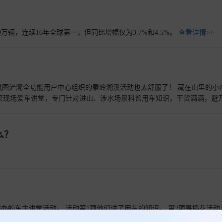
万辆，连续16年全球第一，但同比增幅仅为3.7%和4.5%。
查看详情>>
西安岚图浐灞全功能用户中心组织的秦岭溯溪活动也太舒服了！ 藏在山里的小
管现场爱车讲堂，专门针对进山、涉水场景科普用车知识，干货满满，避
用车两不误 门店后续还会持续开展各类车主户外活动，西安岚图车主可以
么？
办的车主讲堂活动。 活动第1项他们讲了用车的知识。 第2项是插花活动
而手指触到花茎时，忽然觉出某种共通来了。修枝剪裁，不正如驾驭车辆