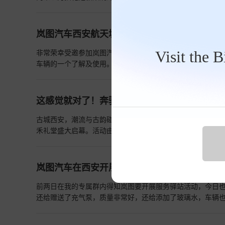
枝纵横，须有章法；方向盘左旋右转，亦不可失了分寸。剪去
>>
岚图汽车西安航天城店车主活动
Visit the 
非常荣幸受邀参加岚图汽车西安航天城店举办的车主讲堂活动
车辆的一个了解及使用。接下来由手工制作老师给我们讲解
😂😂平时不动手的人今天一针一线做出来了的东西非常的
去买单，因为真的不容易啊🤞🤞🤞🤞
查看详情>>
这感觉就对了！奔驰纯电 CLA 西安站上市活
古城西安，潮流与古韵碰撞；科技座驾，质感与智能共生。近日，
禾礼堂盛大启幕。活动由奔驰纯电 CLA 专注经销商西安
媒体嘉宾与潮流达人齐聚一堂，共同见证这款新生代纯电车
岚图汽车在西安开展服务驿站活动啦
前两日在我的专属群内得知岚图要开展服务驿站活动，今日
还给赠送了充气泵，质量非常好，还给添加了玻璃水，车辆