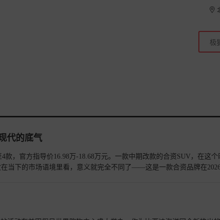
京现代的底气
款，官方指导价16.98万-18.68万元。一款中期改款的合资SUV，在这
在当下的市场语境里看，意义就完全不同了——这是一款合资品牌在202
力押注智能化的产品。它不是在被动防守，而是在主动进攻。
查看详情>>