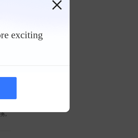
途胜正面气囊
看详情
re exciting
好的对
了一把
为手工
西安米
迷、
服务，