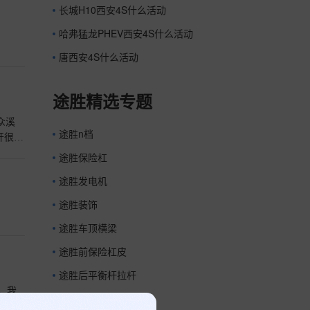
长城H10西安4S什么活动
哈弗猛龙PHEV西安4S什么活动
唐西安4S什么活动
途胜精选专题
众溪
途胜n档
开很多
蹲住
途胜保险杠
途胜发电机
途胜装饰
途胜车顶横梁
途胜前保险杠皮
途胜后平衡杆拉杆
。我
途胜折合座总成
么？花