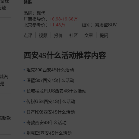
的全球
途胜
活触手
品牌：
现代
厂商指导价：
16.98-19.68万
北京参考价：
11.48万
级别：紧凑型SUV
点评
视频
报价
社区
文章
提问
西安4S什么活动推荐内容
坦克300西安4S什么活动
城汽
深蓝S07西安4S什么活动
更是将
长城猛龙PLUS西安4S什么活动
传祺GS8西安4S什么活动
日产NX8西安4S什么活动
驾新款
奇骏西安4S什么活动
别克E5西安4S什么活动