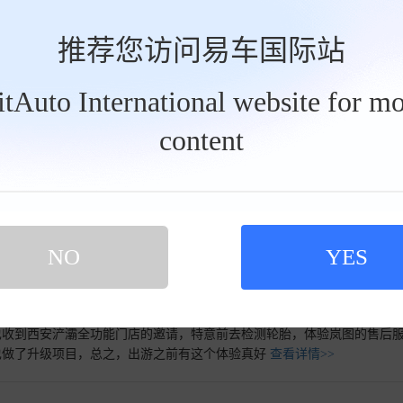
多余枝叶，正如行车中摒弃杂念，专心前路。#岚图服务.一心一意。
查
推荐您访问易车国际站
BitAuto International website for mo
 活动开始，车间主任王俊杰讲解了冬季用车的知识，让我在冬季有了很
怎样制作手工包包，活动非常有意思，平时很少做手工，今天狠狠的被虐
content
好看，也非常的有意义。自此以后我决定后续买手工制作的东西，我一定会
动圆满落幕
“这感觉就对了 全新梅赛德斯 - 奔驰纯电 CLA 上市活动西安站” 在
利之星、西安之星、西安利星行联合呈现，现场人头攒动、气氛热烈，众多车
NO
YES
型的西安首秀。
查看详情>>
也收到西安浐灞全功能门店的邀请，特意前去检测轮胎，体验岚图的售后
也做了升级项目，总之，出游之前有这个体验真好
查看详情>>