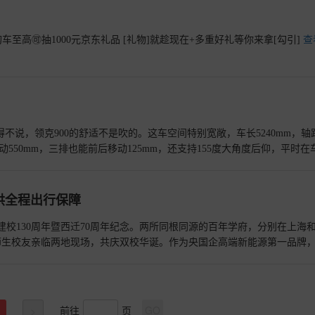
购车至高🉑抽1000元京东礼品 [礼物]就趁现在+多重好礼等你来拿[勾引]
查
得不说，领克900的舒适不是吹的。这车空间特别宽敞，车长5240mm，轴
能移动550mm，三排也能前后移动125mm，还支持155度大角度后仰，平时在
走动都方便。座椅更是舒服，用的云感舒压座椅设计，座椅特别软，支撑
位通风、加热、按摩功能一个不少，不管啥时候坐着都很舒服。 领克900
高，高达2640W，和在家用专业音响听歌一样，声音清晰、立体感强。
供全程出行保障
扰。要是一家人出行，前排在讨论去哪里，规划怎么玩，孩子在后座看动
不说，领克900这款车是为家庭而来，每个家庭成员都有舒适的体验。
查
建校130周年暨西迁70周年纪念。两所同根同源的百年学府，分别在上海
师生校友亲临两地现场，共庆双校华诞。作为央国企高端新能源第一品牌
130周年活动指定用车，为来自海内外的学者、企业家、校友与各界嘉宾
前往
页
GO
>