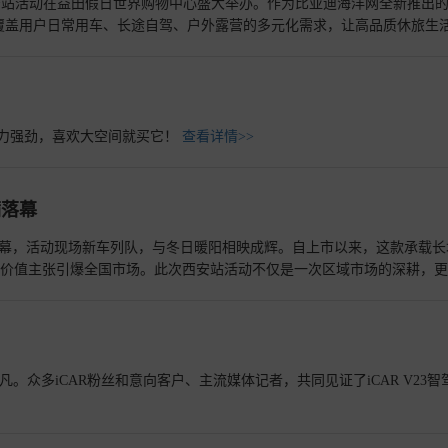
会·西安站活动在益田假日世界购物中心盛大举办。作为比亚迪海洋网全新推出
美覆盖用户日常用车、长途自驾、户外露营的多元化需求，让高品质休旅生
，动力强劲，喜欢大空间就买它！
查看详情>>
满落幕
满落幕，活动现场新车列队，与冬日暖阳相映成辉。自上市以来，这款承载长
温暖价值主张引爆全国市场。此次西安站活动不仅是一次区域市场的深耕，
主流家庭传递高品质出行的新范式。
查看详情>>
凡。众多iCAR粉丝和意向客户、主流媒体记者，共同见证了iCAR V23智