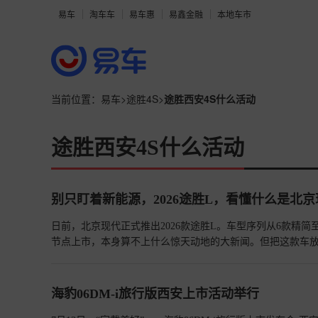
易车
淘车车
易车惠
易鑫金融
本地车市
当前位置：
易车
>
途胜4S
>
途胜西安4S什么活动
途胜西安4S什么活动
别只盯着新能源，2026途胜L，看懂什么是北
日前，北京现代正式推出2026款途胜L。车型序列从6款精简至4
节点上市，本身算不上什么惊天动地的大新闻。但把这款车放
顶着新能源渗透率突破50%的压力，依然选择在燃油车上全
海豹06DM-i旅行版西安上市活动举行