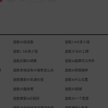
途胜4S挡泥板
途胜2.04S多少钱
途胜1.34S多少钱
途胜义乌4S上牌
途胜近期4S销售
途胜4s临牌可以市外
好
途胜本地没有4S保养怎么办
途胜4s常规保养
途胜哪家4S车源价钱
途胜4s什么位置
途胜4S服务费
途胜4S按揭
途胜哪家4s比较好
途胜4S一个意思
途胜4S信息终身润滑油升级
途胜哪些4s有卖