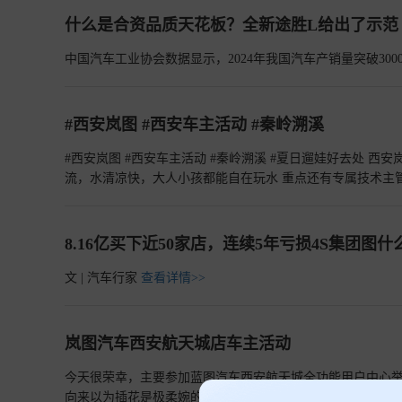
什么是合资品质天花板？全新途胜L给出了示范
中国汽车工业协会数据显示，2024年我国汽车产销量突破3000
#西安岚图 #西安车主活动 #秦岭溯溪
#西安岚图 #西安车主活动 #秦岭溯溪 #夏日遛娃好去处 
流，水清凉快，大人小孩都能自在玩水 重点还有专属技术主
自驾误区 没有繁琐套路，纯车友放松聚会，避暑遛娃、交流
啦
查看详情>>
8.16亿买下近50家店，连续5年亏损4S集团图什
文 | 汽车行家
查看详情>>
岚图汽车西安航天城店车主活动
今天很荣幸，主要参加蓝图汽车西安航天城全功能用户中心举
向来以为插花是极柔婉的事，与钢铁汽车并无可通之处。然