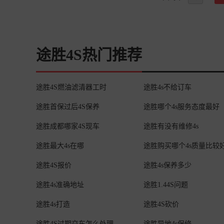
途胜4S热门推荐
途胜4S燃油滤清器工时
途胜4s不给订车
途胜首保过后4S保养
途胜哪个4s服务态度最好
途胜成都哪家4S现车
途胜有没有维修4s
途胜最大4s在哪
途胜购买哪个4s质量比较
途胜4S报价
途胜4s保养多少
途胜4s准确地址
途胜1.44S问题
途胜4s打造
途胜4S砍价
途胜4S过期交车怎么处理
途胜异地4s保修