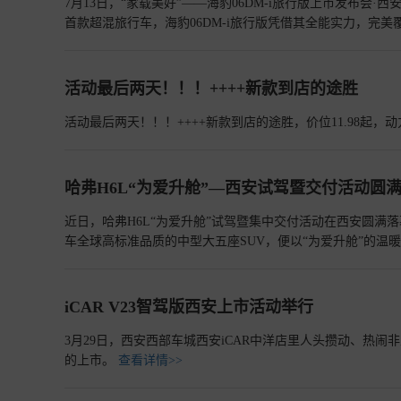
7月13日，“家载美好”——海豹06DM-i旅行版上市发布
首款超混旅行车，海豹06DM-i旅行版凭借其全能实力，完
可及。
查看详情>>
活动最后两天！！！++++新款到店的途胜
活动最后两天！！！++++新款到店的途胜，价位11.98起
哈弗H6L“为爱升舱”—西安试驾暨交付活动圆
近日，哈弗H6L“为爱升舱”试驾暨集中交付活动在西安圆
车全球高标准品质的中型大五座SUV，便以“为爱升舱”的
“越级产品力”从纸面带入现实，以“多城引爆”之势，向中国
iCAR V23智驾版西安上市活动举行
3月29日，西安西部车城西安iCAR中洋店里人头攒动、热闹非
的上市。
查看详情>>