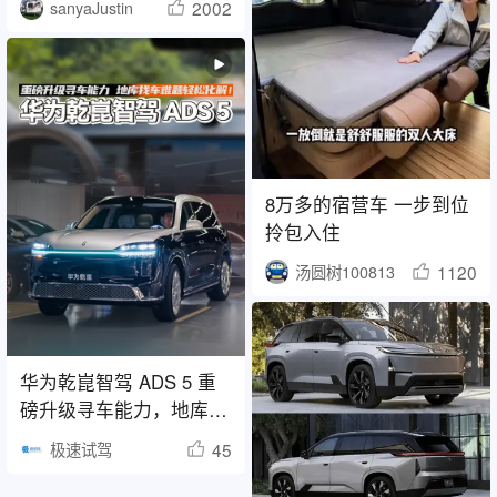
2002
sanyaJustin
8万多的宿营车 一步到位
拎包入住
1120
汤圆树100813
华为乾崑智驾 ADS 5 重
磅升级寻车能力，地库找
车难题轻松化解
45
极速试驾