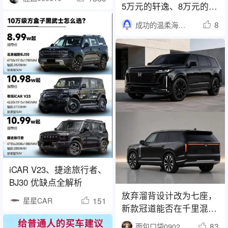
5万元的轩逸、8万元的卡
罗拉，三个套路需警惕
8
成功的温柔海獭1466
iCAR V23、捷途旅行者、
BJ30 优缺点全解析
放弃溜背设计改为七座，
151
星星CAR
新款冠道能否在千里混合
动力中战胜新能源车？
83
面包口袋090226