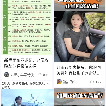
新手买车不迷茫，这份攻
略助你轻松做选择
开车遇到鬼探头，你的回
答可能直接影响判定结
316
北星小羊写诗侠
果！
177
舒甜的车
全顺灵活多变的空间，将梦想放大，从
心出发