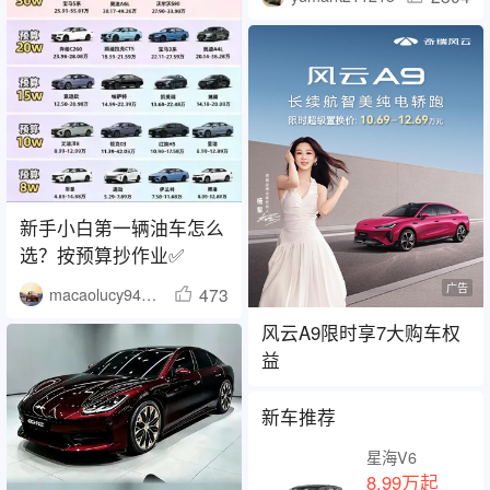
新手小白第一辆油车怎么
选？按预算抄作业✅
广告
473
macaolucy940417
风云A9限时享7大购车权
益
新车推荐
星海V6
8.99万起