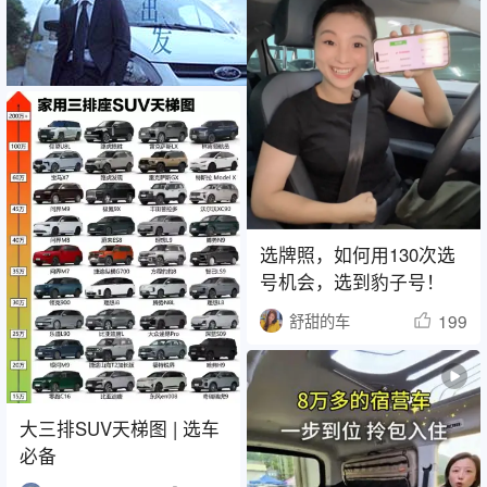
选牌照，如何用130次选
号机会，选到豹子号！
199
舒甜的车
大三排SUV天梯图 | 选车
必备