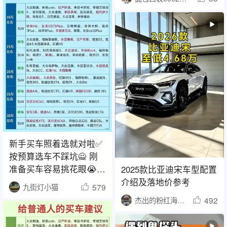
新手买车照着选就对啦✅
按预算选车不踩坑🙅 刚
准备买车容易挑花眼😭
2025款比亚迪宋车型配置
整理了不同
介绍及落地价参考
579
九街灯小猫
492
杰出的粉红海豚1438