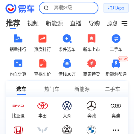
打开App
推荐
视频
新能源
直播
导购
原创
小
销量排行
热度排行
条件选车
新车上市
二手车
购车计算
查裸车价
借钱30万
商家特卖
新能源帮选
选车
热门车
新能源
二手车
比亚迪
丰田
大众
奔驰
奥迪