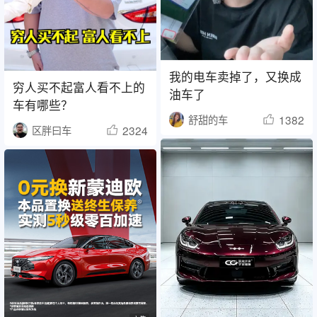
我的电车卖掉了，又换成
穷人买不起富人看不上的
油车了
车有哪些？
1382
舒甜的车
2324
区胖曰车