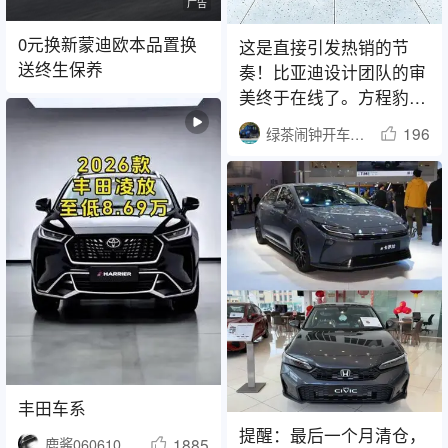
广告
0元换新蒙迪欧本品置换
这是直接引发热销的节
送终生保养
奏！比亚迪设计团队的审
美终于在线了。方程豹SL
的颜值惊人，越
196
绿茶闹钟开车电台
丰田车系
提醒：最后一个月清仓，
1885
鹿酱060610