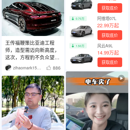
获取底价
阿维塔07L
0.70万
22.99万起
获取底价
王传福鞭策比亚迪工程
风云A9L
1.50万
师，造型需迈向新高度，
14.99万起
这次，方程豹不负众望！
获取底价
传福先生曾表示：
886
zihaomark150415