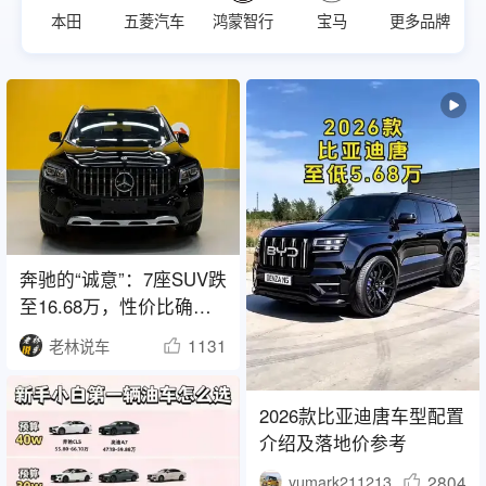
本田
五菱汽车
鸿蒙智行
宝马
更多品牌
奔驰的“诚意”：7座SUV跌
至16.68万，性价比确实
高
1131
老林说车
2026款比亚迪唐车型配置
介绍及落地价参考
2804
yumark211213